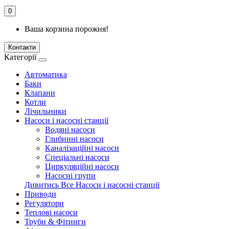
0
Ваша корзина порожня!
Контакти
Категорії
Автоматика
Баки
Клапани
Котли
Лічильники
Насоси і насосні станції
Водяні насоси
Глибинні насоси
Каналізаційні насоси
Спеціальні насоси
Циркуляційні насоси
Насосні групи
Дивитись Все Насоси і насосні станції
Приводи
Регулятори
Теплові насоси
Труби & Фітинги