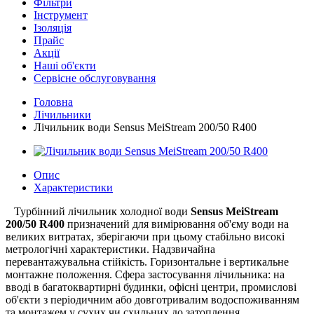
Фільтри
Інструмент
Ізоляція
Прайс
Акції
Наші об'єкти
Сервісне обслуговування
Головна
Лічильники
Лічильник води Sensus MeiStream 200/50 R400
Опис
Характеристики
Турбінний лічильник холодної води
Sensus
MeiStream
200/50 R400
призначений для вимірювання об'єму води на
великих витратах, зберігаючи при цьому стабільно високі
метрологічні характеристики. Надзвичайна
перевантажувальна стійкість. Горизонтальне і вертикальне
монтажне положення. Сфера застосування лічильника: на
вводі в багатоквартирні будинки, офісні центри, промислові
об'єкти з періодичним або довготривалим водоспоживанням
та монтажем у сухих чи схильних до затоплення