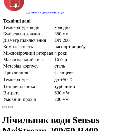
Детальна документація
Технічні дані
Температура води
холодна
Будівельна довжина
350 мм
Діаметр підключення
DN 200
Комплектність
паспорт виробу
Міжповірочний інтервал
4 роки
Максимальний тиск
16 бар
Матеріал корпусу
сталь
Приєднання
фланцеве
Температура
до +50 ℃
Тип лічильника
турбінний
Витрата
630 м³/г
Умовний прохід
200 мм
Лічильник води Sensus
MeiStream 200/50 R400