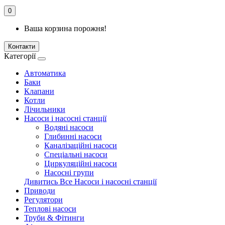
0
Ваша корзина порожня!
Контакти
Категорії
Автоматика
Баки
Клапани
Котли
Лічильники
Насоси і насосні станції
Водяні насоси
Глибинні насоси
Каналізаційні насоси
Спеціальні насоси
Циркуляційні насоси
Насосні групи
Дивитись Все Насоси і насосні станції
Приводи
Регулятори
Теплові насоси
Труби & Фітинги