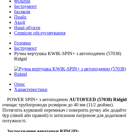
Фільтри
Інструмент
Ізоляція
Прайс
Акції
Наші об'єкти
Сервісне обслуговування
Головна
Інструмент
Ручна вертушка KWIK-SPIN+ з автоподачею (57038)
Ridgid
Опис
Характеристики
POWER SPIN+ з автоподачею
AUTOFEED (57038) Ridgid
очищає трубопроводи розміром до 40 мм (11⁄2 дюйми).
Потягніть курковий перемикач і поверніть ручку або додайте
бур (лівий або правий) із затискним патроном для додаткової
потужності.
Застосування вертушки RIDGID: