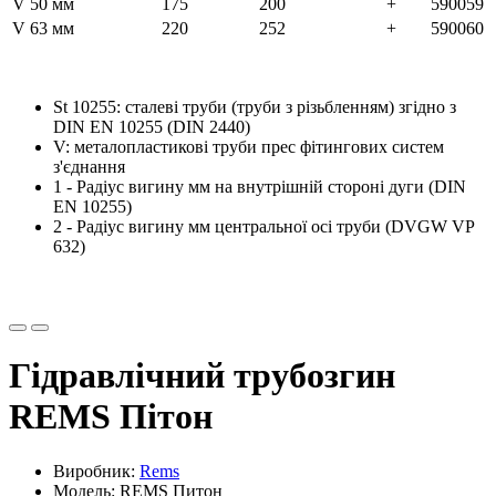
V 50 мм
175
200
+
590059
V 63 мм
220
252
+
590060
St 10255: сталеві труби (труби з різьбленням) згідно з
DIN EN 10255 (DIN 2440)
V: металопластикові труби прес фітингових систем
з'єднання
1 - Радіус вигину мм на внутрішній стороні дуги (DIN
EN 10255)
2 - Радіус вигину мм центральної осі труби (DVGW VP
632)
Гідравлічний трубозгин
REMS Пітон
Виробник:
Rems
Модель: REMS Питон