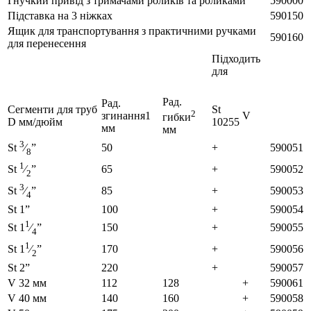
Гнучкий привід з тримачами роликів та роликами
590000
Підставка на 3 ніжках
590150
Ящик для транспортування з практичними ручками
590160
для перенесення
Підходить
для
Рад.
Рад.
Сегменти для труб
St
2
згинання1
V
гибки
D мм/дюйм
10255
мм
мм
3
50
+
590051
St
⁄
”
8
1
65
+
590052
St
⁄
”
2
3
85
+
590053
St
⁄
”
4
St 1”
100
+
590054
1
150
+
590055
St 1
⁄
”
4
1
170
+
590056
St 1
⁄
”
2
St 2”
220
+
590057
V 32 мм
112
128
+
590061
V 40 мм
140
160
+
590058