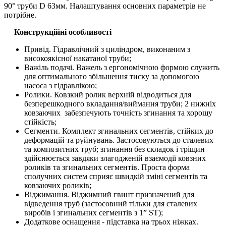
90° труби D 63мм. Налаштування основних параметрів не
потрібне.
Конструкційні особливості
Привід. Гідравлічний з циліндром, виконаним з
високоякісної накатаної труби;
Важіль подачі. Важель з ергономічною формою служить
для оптимального збільшення тиску за допомогою
насоса з гідравлікою;
Ролики. Ковзкий ролик верхній відводиться для
безперешкодного вкладання/виймання труби; 2 нижніх
ковзаючих забезпечують точність згинання та хорошу
стійкість;
Сегменти. Комплект згинальних сегментів, стійких до
деформацій та руйнувань. Застосовуються до сталевих
та композитних труб; згинання без складок і тріщин
здійснюється завдяки злагодженій взаємодії ковзних
роликів та згинальних сегментів. Проста форма
сполучних систем сприяє швидкій зміні сегментів та
ковзаючих роликів;
Віджимання. Віджимний гвинт призначений для
відведення труб (застосовний тільки для сталевих
виробів і згинальних сегментів з 1” ST);
Додаткове оснащення - підставка на трьох ніжках.