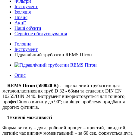
Фільтри
Інструмент
Ізоляція
Прайс
Акції
Наші об'єкти
Сервісне обслуговування
Головна
Інструмент
Гідравлічний трубозгин REMS Пітон
Опис
REMS Пітон (590020 R)
- гідравлічний трубозгин для
металопластикових труб D 32 - 63мм та сталевих DIN EN
10255/DIN 2440. Інструмент використовується для точного,
професійного вигину до 90°; вирішує проблему придбання
дорогих фітингів.
Технічні можливості
Форма вигину – дуга; робочий процес – простий, швидкий,
легкий; час вигину моментальний – за 60 сек. формується дуга