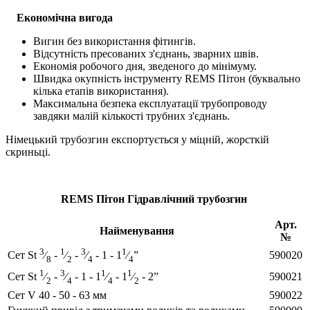
Економічна вигода
Вигин без використання фітингів.
Відсутність пресованих з'єднань, зварних швів.
Економія робочого дня, зведеного до мінімуму.
Швидка окупність інструменту REMS Пітон (буквально
кілька етапів використання).
Максимальна безпека експлуатації трубопроводу
завдяки малій кількості трубних з'єднань.
Німецький трубозгин експортується у міцній, жорсткій
скриньці.
REMS Пітон Гідравлічний трубозгин
Арт.
Найменування
№
3
1
3
1
590020
Сет St
⁄
-
⁄
-
⁄
- 1 - 1
⁄
”
8
2
4
4
1
3
1
1
590021
Сет St
⁄
-
⁄
- 1 - 1
⁄
- 1
⁄
- 2”
2
4
4
2
Сет V 40 - 50 - 63 мм
590022