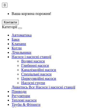
0
Ваша корзина порожня!
Контакти
Категорії
Автоматика
Баки
Клапани
Котли
Лічильники
Насоси і насосні станції
Водяні насоси
Глибинні насоси
Каналізаційні насоси
Спеціальні насоси
Циркуляційні насоси
Насосні групи
Дивитись Все Насоси і насосні станції
Приводи
Регулятори
Теплові насоси
Труби & Фітинги