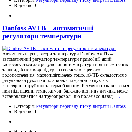
Категорія:
Регулятори перепаду тиску, витрати Danfoss
Відгуків: 0
Danfoss AVTB – автоматичні
регулятори температури
Автоматичні регулятори температури Danfoss AVTB –
автоматичний регулятор температури прямої дії, який
застосовується для регулювання температури води в ємнісних
та швидкісних водопідігрівачах систем гарячого
водопостачання, маслопідігрівачах тощо. AVTB складається з
регулюючої рукоятки, клапана, сильфонного вузла з
капілярною трубкою та термобалоном. Регулятор закривається
при підвищенні температури. Залежно від типу датчика може
встановлюватися на трубопроводі, що подає або назад.
→
Категорія:
Регулятори перепаду тиску, витрати Danfoss
Відгуків: 0
На сторінці: