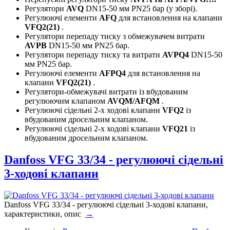
Регулятори
AVQ
DN15-50 мм PN25 бар (у зборі).
Регулюючі елементи
AFQ
для встановлення на клапани
VFQ2(21)
.
Регулятори перепаду тиску з обмежувачем витрати
AVPB
DN15-50 мм PN25 бар.
Регулятори перепаду тиску та витрати
AVPQ4
DN15-50
мм PN25 бар.
Регулюючі елементи
AFPQ4
для встановлення на
клапани
VFQ2(21)
.
Регулятори-обмежувачі витрати із вбудованим
регулюючим клапаном
AVQM/AFQM
.
Регулюючі сідельні 2-х ходові клапани
VFQ2
із
вбудованим дросельним клапаном.
Регулюючі сідельні 2-х ходові клапани
VFQ21
із
вбудованим дросельним клапаном.
Danfoss VFG 33/34 - регулюючі сідельні
3-ходові клапани
Danfoss VFG 33/34 - регулюючі сідельні 3-ходові клапани,
характеристики, опис
→