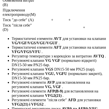
Обмеження витрат
(B)
Підключення
електроприводу(M)
Тиск "до себе" (A)
+
+
Тиск "після себе"
+
(D)
Термостатичні елементи
AVT
для установки на клапани
VG/VGF/VGS/VGU/VGUF
.
Термостатичні елементи
AFT
для установки на клапани
VFG/VFGS/VFU
.
Регулятор температури з корекцією за витратою
AVTQ
.
Регулюючі клапани
VG VGF
(нормально відкриті)
DN15-50 мм PN25 бар.
Регулюючі клапани
VGS
DN15-50 мм PN25 (пар).
Регулюючі клапани
VGU, VGFU
(нормально закриті),
DN15-50 мм PN25 бар.
Регулюючі елементи
AVP
для встановлення на
регулюючі клапани
VG, VGF
.
Регулюючі елементи
AFP(B-9)
для встановлення на
регулюючі клапани
VFG2(21)
.
Регулюючі елементи "після себе"
AFD
для установки
VFG2(21) і VFGS2
.
Перепускні регулятори тиску
AVPA та AFPA/VFG….