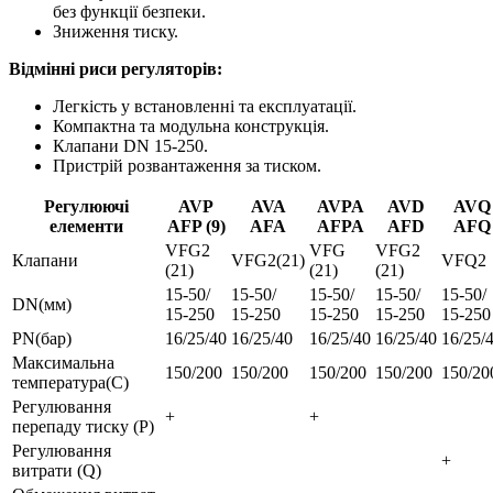
без функції безпеки.
Зниження тиску.
Відмінні риси регуляторів:
Легкість у встановленні та експлуатації.
Компактна та модульна конструкція.
Клапани DN 15-250.
Пристрій розвантаження за тиском.
Регулюючі
AVP
AVA
AVPA
AVD
AVQ
елементи
AFP (9)
AFA
AFPA
AFD
AFQ
VFG2
VFG
VFG2
Клапани
VFG2(21)
VFQ2
(21)
(21)
(21)
15-50/
15-50/
15-50/
15-50/
15-50/
DN(мм)
15-250
15-250
15-250
15-250
15-250
PN(бар)
16/25/40
16/25/40
16/25/40
16/25/40
16/25/
Максимальна
150/200
150/200
150/200
150/200
150/20
температура(С)
Регулювання
+
+
перепаду тиску (P)
Регулювання
+
витрати (Q)