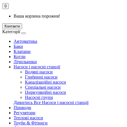
0
Ваша корзина порожня!
Контакти
Категорії
Автоматика
Баки
Клапани
Котли
Лічильники
Насоси і насосні станції
Водяні насоси
Глибинні насоси
Каналізаційні насоси
Спеціальні насоси
Циркуляційні насоси
Насосні групи
Дивитись Все Насоси і насосні станції
Приводи
Регулятори
Теплові насоси
Труби & Фітинги