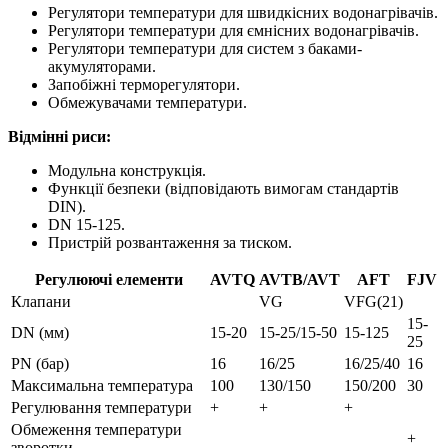
Регулятори температури для швидкісних водонагрівачів.
Регулятори температури для ємнісних водонагрівачів.
Регулятори температури для систем з баками-
акумуляторами.
Запобіжні терморегулятори.
Обмежувачами температури.
Відмінні риси:
Модульна конструкція.
Функції безпеки (відповідають вимогам стандартів
DIN).
DN 15-125.
Пристрій розвантаження за тиском.
Регулюючі елементи
AVTQ
AVTB/AVT
AFT
FJV
Клапани
VG
VFG(21)
15-
DN (мм)
15-20
15-25/15-50
15-125
25
PN (бар)
16
16/25
16/25/40
16
Максимальна температура
100
130/150
150/200
30
Регулювання температури
+
+
+
Обмеження температури
+
зворотки