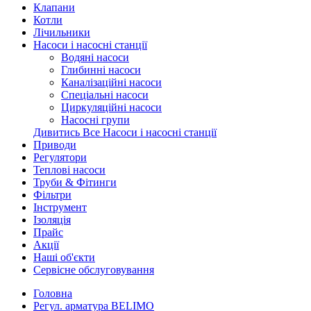
Клапани
Котли
Лічильники
Насоси і насосні станції
Водяні насоси
Глибинні насоси
Каналізаційні насоси
Спеціальні насоси
Циркуляційні насоси
Насосні групи
Дивитись Все Насоси і насосні станції
Приводи
Регулятори
Теплові насоси
Труби & Фітинги
Фільтри
Інструмент
Ізоляція
Прайс
Акції
Наші об'єкти
Сервісне обслуговування
Головна
Регул. арматура BELIMO