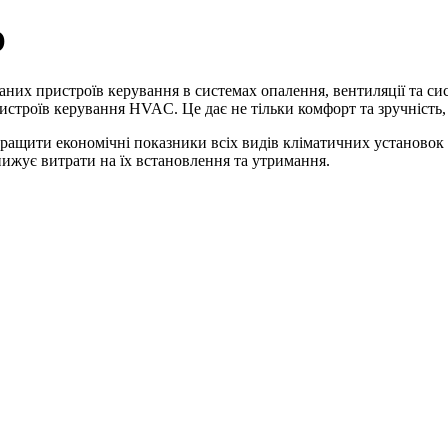
O
них пристроїв керування в системах опалення, вентиляції та сис
истроїв керування HVAC. Це дає не тільки комфорт та зручність,
щити економічні показники всіх видів кліматичних установок т
знижує витрати на їх встановлення та утримання.