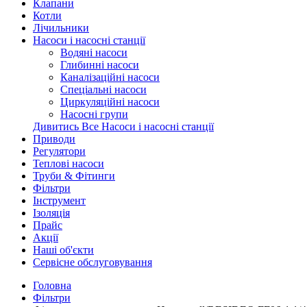
Клапани
Котли
Лічильники
Насоси і насосні станції
Водяні насоси
Глибинні насоси
Каналізаційні насоси
Спеціальні насоси
Циркуляційні насоси
Насосні групи
Дивитись Все Насоси і насосні станції
Приводи
Регулятори
Теплові насоси
Труби & Фітинги
Фільтри
Інструмент
Ізоляція
Прайс
Акції
Наші об'єкти
Сервісне обслуговування
Головна
Фільтри