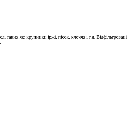
 таких як: крупинки іржі, пісок, клоччя і т.д. Відфільтровані
.