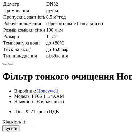
Діаметр
DN32
Промивання
ручна
Пропускна здатність
8,5 м³/год
Робоче положення
горизонтальне (чаша внизу)
Розмір комірки сітки
100 мкм
Розміри
1 1/4"
Температура води
до +80°C
Тиск на вході
до 16,0 бар
Тип приєднання
різьблення
Фільтр тонкого очищення Ho
Виробник:
Honeywell
Модель: FF06-1 1/4AAM
Наявність: Є в наявності
Ціна: 9571 грн. з ПДВ
Кількість
Купити