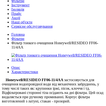
Фільтри
Інструмент
Ізоляція
Прайс
Акції
Наші об'єкти
Сервісне обслуговування
Головна
Фільтри
Фільтр тонкого очищення Honeywell/RESIDEO FF06-
11/4AA
Опис
Характеристики
Honeywell/RESIDEO
FF06-11/4AA
застосовується для
очищення водопровідної води від механічних забруднень, у
тому числі таких як: крупинки іржі, пісок, клоччя і тд.
Відфільтровані сторонні тіла осідають на дні фільтра. Цей осад
видаляється при ручному промиванні. Корпус фільтра
виготовлений з латуні, стакан - прозорий.