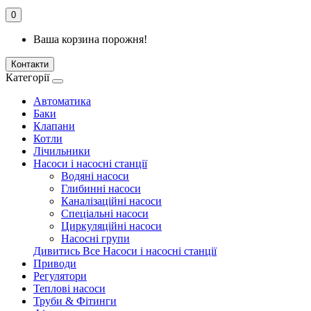
0
Ваша корзина порожня!
Контакти
Категорії
Автоматика
Баки
Клапани
Котли
Лічильники
Насоси і насосні станції
Водяні насоси
Глибинні насоси
Каналізаційні насоси
Спеціальні насоси
Циркуляційні насоси
Насосні групи
Дивитись Все Насоси і насосні станції
Приводи
Регулятори
Теплові насоси
Труби & Фітинги