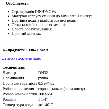
Особливості:
Сертифікація DIN/DVGW;
Матеріал корпусу стійкий до вимивання цинку;
Постійна подача відфільтрованої води;
Сітка та колба повністю замінні;
Просте обслуговування;
Простий монтаж.
№ продукту: FF06-11/4AA
Детальна документація
Технічні дані
Діаметр
DN32
Промивання
ручна
Пропускна здатність
8,5 м³/год
Робоче положення
горизонтальне (чаша внизу)
Розмір комірки сітки
100 мкм
Розміри
1 1/4"
Температура води
до +40°C