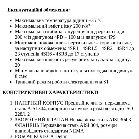
Експлуатаційні обмеження:
Максимальна температура рідини +35 °C
Максимальний вміст піску 200 г/м³
Максимальна глибина занурення під дзеркало води: –
200 м із двигуном 4PD – 100 м із двигуном 4PS
Монтажне положення: – вертикальне – горизонтальне,
за наступних обмежень: 4SR1 - 4SR1.5 - 4SR2 - 4SR4 до
23 ступенів 4SR6 - 4SR8 до 17 ступенів
Максимальна кількість регулярних запусків за годину:
20
Мінімальна швидкість потоку для охолодження двигуна
8 см/с
Тривалий режим роботи електродвигуна S1
КОНСТРУКТИВНІ ХАРАКТЕРИСТИКИ
НАПІРНИЙ КОРПУС Прецизійне лиття, нержавіюча
сталь AISI 304, напірний патрубок з різьбою згідно ISO
228/1 2
ЗВОРОТНИЙ КЛАПАН Нержавіюча сталь AISI 304 3
ФЛАНЕЦЬ Нержавіюча сталь AISI 304, розміри
відповідають стандартам NEMA
РОБОЧІ КОЛЕСА Delrin