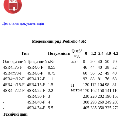
Детальна документація
Модельний ряд Pedrollo 4SR
Q м3/
Тип
Потужність
0
1.2
2.4
3.0
4.
год
Однофазний
Трифазний
кВт
л/хв.
0
20
40
50
70
4SR4m/6-F
4SR4/6-F
0.55
46
44
40
38
32
4SR4m/8-F
4SR4/8-F
0.75
60
56
52
49
40
4SR4m/12-F
4SR4/12-F
1.1
92
88
81
76
63
4SR4m/15-F
4SR4/15-F
1.5
120
112
104
98
81
H
метри
4SR4m/22-F
4SR4/22-F
2.2
170
162
150
141
11
-
4SR4/30-F
3
230
220
202
190
15
-
4SR4/40-F
4
308
293
269
249
20
-
4SR4/54-F
5.5
405
385
350
325
27
Технічні дані