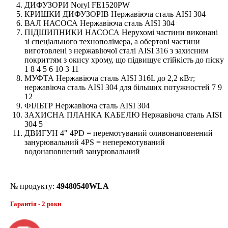
ДИФУЗОРИ Noryl FE1520PW
КРИШКИ ДИФУЗОРІВ Нержавіюча сталь AISI 304
ВАЛ НАСОСА Нержавіюча сталь AISI 304
ПІДШИПНИКИ НАСОСА Нерухомі частини виконані
зі спеціального технополімера, а обертові частини
виготовлені з нержавіючої сталі AISI 316 з захисним
покриттям з окису хрому, що підвищує стійкість до піску
1 8 4 5 6 10 3 11
МУФТА Нержавіюча сталь AISI 316L до 2,2 кВт;
нержавіюча сталь AISI 304 для більших потужностей 7 9
12
ФІЛЬТР Нержавіюча сталь AISI 304
ЗАХИСНА ПЛАНКА КАБЕЛЮ Нержавіюча сталь AISI
304 5
ДВИГУН 4" 4PD = перемотуваний оливонаповнений
занурювальний 4PS = неперемотуваний
водонаповнений занурювальний
№ продукту:
49480540WLA
Гарантія - 2 роки