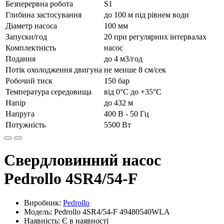
Безперервна робота
S1
Глибина застосування
до 100 м під рівнем води
Діаметр насоса
100 мм
Запуски/год
20 при регулярних інтервалах
Комплектність
насос
Подання
до 4 м3/год
Потік охолодження двигуна
не менше 8 см/сек
Робочий тиск
150 бар
Температура середовища
від 0°С до +35°С
Напір
до 432 м
Напруга
400 В - 50 Гц
Потужність
5500 Вт
Cвердловинний насос
Pedrollo 4SR4/54-F
Виробник:
Pedrollo
Модель: Pedrollo 4SR4/54-F 49480540WLA
Наявність: Є в наявності