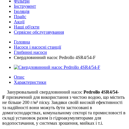
Фільтри
Інструмент
Ізоляція
Прайс
Акції
Наші об'єкти
Сервісне обслуговування
Головна
Насоси і насосні станції
Глибинні насоси
Cвердловинний насос Pedrollo 4SR4/54-F
Опис
Характеристики
Занурювальний свердловинний насос
Pedrollo 4SR4/54-
F
призначений для використання з чистою водою, що містить
не більше 200 г/м³ піску. Завдяки своїй високій ефективності
та надійності вони можуть бути застосовані в
домогосподарствах, комунальному секторі та промисловості в
складі установок разом із гідроакумуляторами для
водопостачання, у системах зрошення, мийках і т.і.