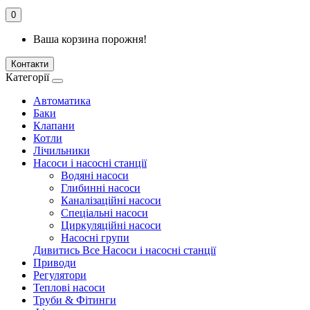
0
Ваша корзина порожня!
Контакти
Категорії
Автоматика
Баки
Клапани
Котли
Лічильники
Насоси і насосні станції
Водяні насоси
Глибинні насоси
Каналізаційні насоси
Спеціальні насоси
Циркуляційні насоси
Насосні групи
Дивитись Все Насоси і насосні станції
Приводи
Регулятори
Теплові насоси
Труби & Фітинги