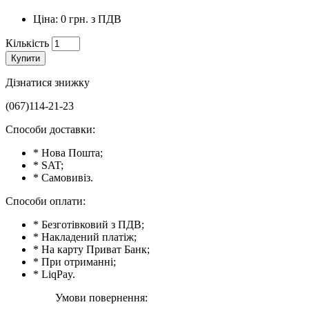
Ціна: 0 грн. з ПДВ
Кількість
Купити
Дізнатися знижку
(067)114-21-23
Способи доставки:
* Нова Пошта;
* SAT;
* Самовивіз.
Способи оплати:
* Безготівковий з ПДВ;
* Накладений платіж;
* На карту Приват Банк;
* При отриманні;
* LiqPay.
Умови повернення: