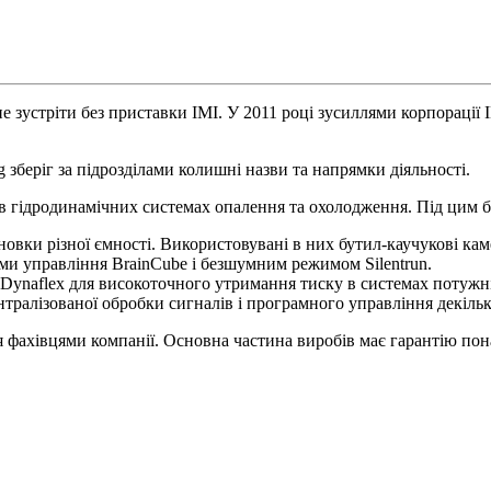
 зустріти без приставки IMI. У 2011 році зусиллями корпорації 
 зберіг за підрозділами колишні назви та напрямки діяльності.
 в гідродинамічних системах опалення та охолодження. Під цим 
овки різної ємності. Використовувані в них бутил-каучукові кам
ми управління BrainCube і безшумним режимом Silentrun.
 Dynaflex для високоточного утримання тиску в системах потужн
тралізованої обробки сигналів і програмного управління декіль
фахівцями компанії. Основна частина виробів має гарантію понад