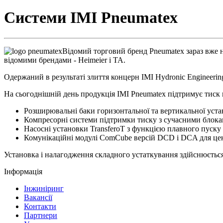
Системи IMI Pneumatex
Відомий торговий бренд Pneumatex зараз вже не
відомими брендами - Heimeier і TA.
Одержаний в результаті злиття концерн IMI Hydronic Engineering
На сьогоднішній день продукція IMI Pneumatex підтримує тиск
Розширювальні баки горизонтальної та вертикальної устан
Компресорні системи підтримки тиску з сучасними блока
Насосні установки TransferoT з функцією плавного пуску
Комунікаційні модулі ComCube версій DCD і DCA для цен
Установка і налагодження складного устаткування здійснюється 
Інформація
Інжиніринг
Вакансії
Контакти
Партнери