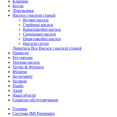
Клапани
Котли
Лічильники
Насоси і насосні станції
Водяні насоси
Глибинні насоси
Каналізаційні насоси
Спеціальні насоси
Циркуляційні насоси
Насосні групи
Дивитись Все Насоси і насосні станції
Приводи
Регулятори
Теплові насоси
Труби & Фітинги
Фільтри
Інструмент
Ізоляція
Прайс
Акції
Наші об'єкти
Сервісне обслуговування
Головна
Системи IMI Pneumatex