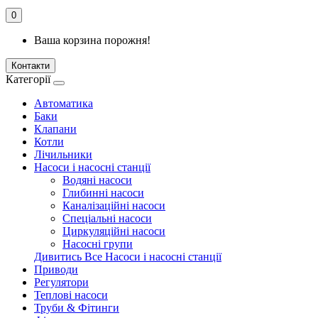
0
Ваша корзина порожня!
Контакти
Категорії
Автоматика
Баки
Клапани
Котли
Лічильники
Насоси і насосні станції
Водяні насоси
Глибинні насоси
Каналізаційні насоси
Спеціальні насоси
Циркуляційні насоси
Насосні групи
Дивитись Все Насоси і насосні станції
Приводи
Регулятори
Теплові насоси
Труби & Фітинги