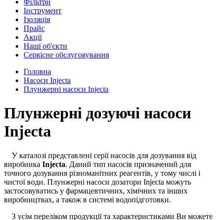
Фільтри
Інструмент
Ізоляція
Прайс
Акції
Наші об'єкти
Сервісне обслуговування
Головна
Насоси Injecta
Плунжерні насоси Injecta
Плунжерні дозуючі насоси
Injecta
У каталозі представлені серії насосів для дозування від
виробника
Injecta
. Даний тип насосів призначений для
точного дозування різноманітних реагентів, у тому числі і
чистої води. Плунжерні насоси дозатори Injecta можуть
застосовуватись у фармацевтичних, хімічних та інших
виробництвах, а також в системі водопідготовки.
З усім переліком продукції та характеристиками Ви можете