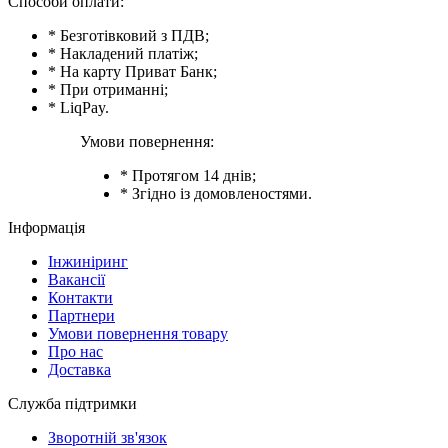
Способи оплати:
* Безготівковий з ПДВ;
* Накладений платіж;
* На карту Приват Банк;
* При отриманні;
* LiqPay.
Умови повернення:
* Протягом 14 днів;
* Згідно із домовленостями.
Інформація
Інжиніринг
Вакансії
Контакти
Партнери
Умови повернення товару
Про нас
Доставка
Служба підтримки
Зворотній зв'язок