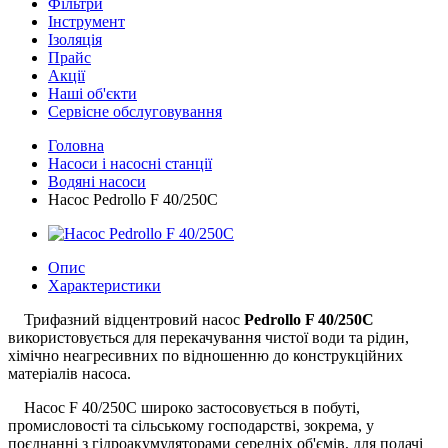
Фільтри
Інструмент
Ізоляція
Прайс
Акції
Наші об'єкти
Сервісне обслуговування
Головна
Насоси і насосні станції
Водяні насоси
Насос Pedrollo F 40/250C
Опис
Характеристики
Трифазний відцентровий насос
Pedrollo F 40/250C
використовується для перекачування чистої води та рідин,
хімічно неагресивних по відношенню до конструкційних
матеріалів насоса.
Насос F 40/250C широко застосовується в побуті,
промисловості та сільському господарстві, зокрема, у
поєднанні з гідроакумуляторами середніх об'ємів, для подачі