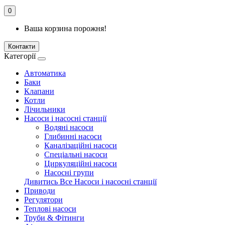
0
Ваша корзина порожня!
Контакти
Категорії
Автоматика
Баки
Клапани
Котли
Лічильники
Насоси і насосні станції
Водяні насоси
Глибинні насоси
Каналізаційні насоси
Спеціальні насоси
Циркуляційні насоси
Насосні групи
Дивитись Все Насоси і насосні станції
Приводи
Регулятори
Теплові насоси
Труби & Фітинги