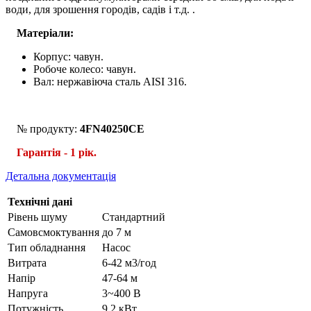
води, для зрошення городів, садів і т.д. .
Матеріали:
Корпус: чавун.
Робоче колесо: чавун.
Вал: нержавіюча сталь AISI 316.
№ продукту:
4FN40250CE
Гарантія - 1 рік.
Детальна документація
Технічні дані
Рівень шуму
Стандартний
Самовсмоктування
до 7 м
Тип обладнання
Насос
Витрата
6-42 м3/год
Напір
47-64 м
Напруга
3~400 В
Потужність
9,2 кВт