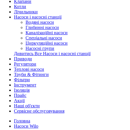
Клапани
Котли
Лічильники
Насоси і насосні станції
Водяні насоси
Глибинні насоси
Каналізаційні насоси
Спеціальні насоси
Циркуляційні насоси
Насосні групи
Дивитись Все Насоси і насосні станції
Приводи
Регулятори
Теплові насоси
Труби & Фітинги
Фільтри
Інструмент
Ізоляція
Прайс
Акції
Наші об'єкти
Сервісне обслуговування
Головна
Насоси Wilo