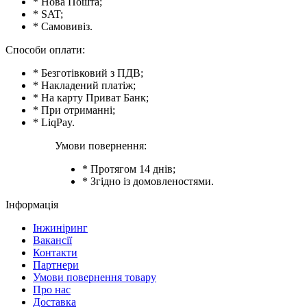
* Нова Пошта;
* SAT;
* Самовивіз.
Способи оплати:
* Безготівковий з ПДВ;
* Накладений платіж;
* На карту Приват Банк;
* При отриманні;
* LiqPay.
Умови повернення:
* Протягом 14 днів;
* Згідно із домовленостями.
Інформація
Інжиніринг
Вакансії
Контакти
Партнери
Умови повернення товару
Про нас
Доставка