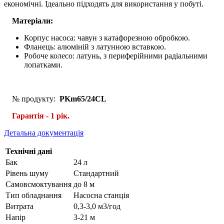
економічні. Ідеально підходять для використання у побуті.
Матеріали:
Корпус насоса: чавун з катафорезною обробкою.
Фланець: алюміній з латунною вставкою.
Робоче колесо: латунь, з периферійними радіальними
лопатками.
№ продукту:
PKm65/24
CL
Гарантія - 1 рік.
Детальна документація
Технічні дані
Бак
24 л
Рівень шуму
Стандартний
Самовсмоктування
до 8 м
Тип обладнання
Насосна станція
Витрата
0,3-3,0 м3/год
Напір
3-21 м