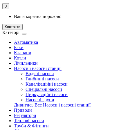
0
Ваша корзина порожня!
Контакти
Категорії
Автоматика
Баки
Клапани
Котли
Лічильники
Насоси і насосні станції
Водяні насоси
Глибинні насоси
Каналізаційні насоси
Спеціальні насоси
Циркуляційні насоси
Насосні групи
Дивитись Все Насоси і насосні станції
Приводи
Регулятори
Теплові насоси
Труби & Фітинги