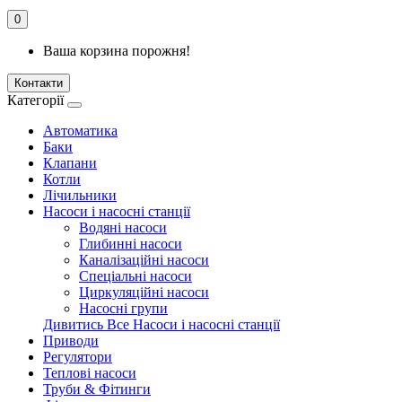
0
Ваша корзина порожня!
Контакти
Категорії
Автоматика
Баки
Клапани
Котли
Лічильники
Насоси і насосні станції
Водяні насоси
Глибинні насоси
Каналізаційні насоси
Спеціальні насоси
Циркуляційні насоси
Насосні групи
Дивитись Все Насоси і насосні станції
Приводи
Регулятори
Теплові насоси
Труби & Фітинги