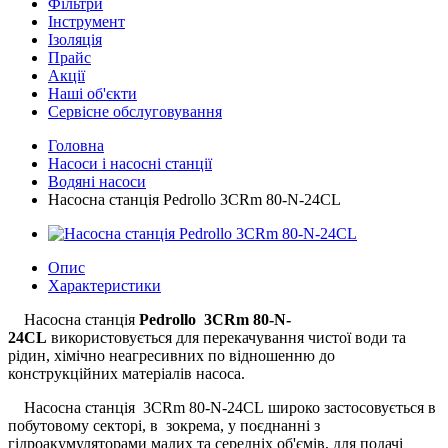
Фільтри
Інструмент
Ізоляція
Прайс
Акції
Наші об'єкти
Сервісне обслуговування
Головна
Насоси і насосні станції
Водяні насоси
Насосна станція Pedrollo 3CRm 80-N-24CL
Опис
Характеристики
Насосна станція
Pedrollo 3CRm 80-N-
24
CL
використовується для перекачування чистої води та
рідин, хімічно неагресивних по відношенню до
конструкційних матеріалів насоса.
Насосна станція 3CRm 80-N-24CL широко застосовується в
побутовому секторі, в зокрема, у поєднанні з
гідроакумуляторами малих та середніх об'ємів, для подачі