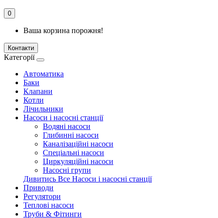
0
Ваша корзина порожня!
Контакти
Категорії
Автоматика
Баки
Клапани
Котли
Лічильники
Насоси і насосні станції
Водяні насоси
Глибинні насоси
Каналізаційні насоси
Спеціальні насоси
Циркуляційні насоси
Насосні групи
Дивитись Все Насоси і насосні станції
Приводи
Регулятори
Теплові насоси
Труби & Фітинги