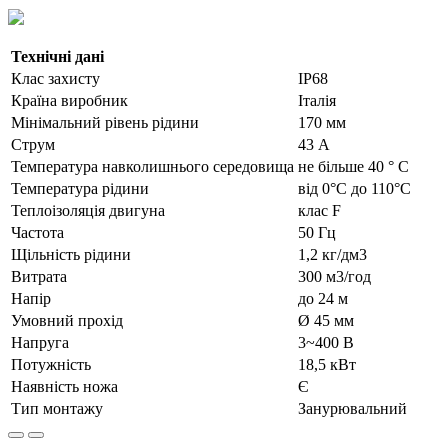
Технічні дані
Клас захисту
IP68
Країна виробник
Італія
Мінімальний рівень рідини
170 мм
Струм
43 А
Температура навколишнього середовища
не більше 40 ° С
Температура рідини
від 0°С до 110°С
Теплоізоляція двигуна
клас F
Частота
50 Гц
Щільність рідини
1,2 кг/дм3
Витрата
300 м3/год
Напір
до 24 м
Умовний прохід
Ø 45 мм
Напруга
3~400 В
Потужність
18,5 кВт
Наявність ножа
Є
Тип монтажу
Занурювальний