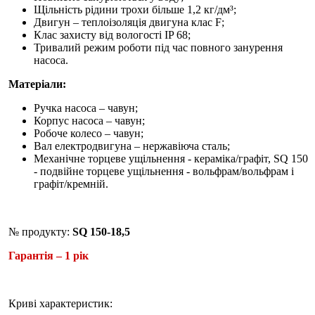
Щільність рідини трохи більше 1,2 кг/дм³;
Двигун – теплоізоляція двигуна клас F;
Клас захисту від вологості IP 68;
Тривалий режим роботи під час повного занурення
насоса.
Матеріали:
Ручка насоса – чавун;
Корпус насоса – чавун;
Робоче колесо – чавун;
Вал електродвигуна – нержавіюча сталь;
Механічне торцеве ущільнення - кераміка/графіт, SQ 150
- подвійне торцеве ущільнення - вольфрам/вольфрам і
графіт/кремній.
№ продукту:
SQ 150-18,5
Гарантія – 1 рік
Криві характеристик: