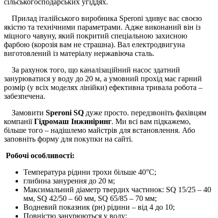
сільськогосподарських угіддях.
Прилад італійського виробника Speroni здивує вас своєю
якістю та технічними параметрами. Адже виконаний він із
міцного чавуну, який покритий спеціальною захисною
фарбою (корозія вам не страшна). Вал електродвигуна
виготовлений із матеріалу нержавіюча сталь.
За рахунок того, що каналізаційний насос здатний
занурюватися у воду до 20 м, а умовний прохід має гарний
розмір (у всіх моделях лінійки) ефективна тривала робота –
забезпечена.
Замовити
Speroni SQ
дуже просто. передзвоніть фахівцям
компанії
Гідромаш Інжиніринг
. Ми всі вам підкажемо,
більше того – надішлемо майстрів для встановлення. Або
заповніть форму для покупки на сайті.
Робочі особливості:
Температура рідини трохи більше 40°C;
глибина занурення до 20 м;
Максимальний діаметр твердих частинок: SQ 15/25 – 40
мм, SQ 42/50 – 60 мм, SQ 65/85 – 70 мм;
Водневий показник (рн) рідини – від 4 до 10;
Повністю занурюються у воду;