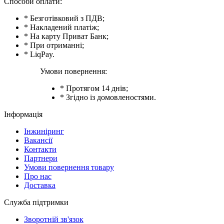
Способи оплати:
* Безготівковий з ПДВ;
* Накладений платіж;
* На карту Приват Банк;
* При отриманні;
* LiqPay.
Умови повернення:
* Протягом 14 днів;
* Згідно із домовленостями.
Інформація
Інжиніринг
Вакансії
Контакти
Партнери
Умови повернення товару
Про нас
Доставка
Служба підтримки
Зворотній зв'язок