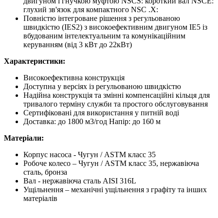
двигуном і гнучкою муфтою NSCS: короткий вал NSCE:
глухий зв'язок для компактного NSC .X:
Повністю інтегроване рішення з регульованою
швидкістю (IES2) з високоефективним двигуном IE5 із
вбудованим інтелектуальним та комунікаційним
керуванням (від 3 кВт до 22кВт)
Характеристики:
Високоефективна конструкція
Доступна у версіях із регульованою швидкістю
Надійна конструкція та змінні компенсаційні кільця для
тривалого терміну служби та простого обслуговування
Сертифіковані для використання у питній воді
Доставка: до 1800 м3/год Напір: до 160 м
Матеріали:
Корпус насоса - Чугун / ASTM класс 35
Робоче колесо – Чугун / ASTM класс 35, нержавіюча
сталь, бронза
Вал - нержавіюча сталь AISI 316L
Ущільнення – механічні ущільнення з графіту та інших
матеріалів