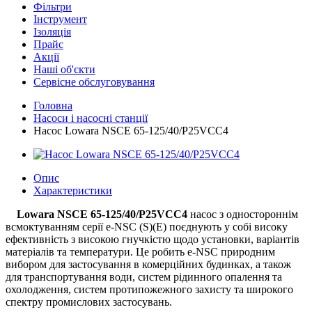
Фільтри
Інструмент
Ізоляція
Прайс
Акції
Наші об'єкти
Сервісне обслуговування
Головна
Насоси і насосні станції
Насос Lowara NSCE 65-125/40/P25VCC4
Опис
Характеристики
Lowara NSCE 65-125/40/P25VCC4
насос з одностороннім
всмоктуванням серії e-NSC (S)(E) поєднують у собі високу
ефективність з високою гнучкістю щодо установки, варіантів
матеріалів та температури. Це робить e-NSC природним
вибором для застосування в комерційних будинках, а також
для транспортування води, систем рідинного опалення та
охолодження, систем протипожежного захисту та широкого
спектру промислових застосувань.