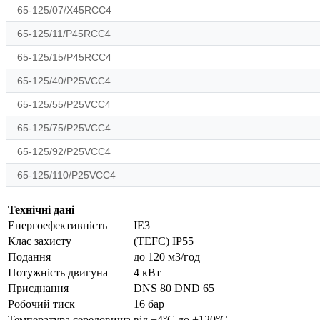
65-125/07/X45RCC4
65-125/11/P45RCC4
65-125/15/P45RCC4
65-125/40/P25VCC4
65-125/55/P25VCC4
65-125/75/P25VCC4
65-125/92/P25VCC4
65-125/110/P25VCC4
Технічні дані
Енергоефективність
IE3
Клас захисту
(TEFC) IP55
Подання
до 120 м3/год
Потужність двигуна
4 кВт
Приєднання
DNS 80 DND 65
Робочий тиск
16 бар
Температура середовища
від +4°С до +120°С