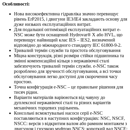
Особливості:
Нова високоефективна гідравліка значно перевищує
рівень ErP2015, і двигуни IE3/IE4 закладають основу для
дуже низьких експлуатаційних витрат.
Для подальшої оптимізації експлуатаційних витрат e-
NSC може бути оснащений Hydrovar® X або HVL, що
перевищує найвищий клас IES – IES2, визначений
відповідно до міжнародного стандарту IEC 61800-9-2.
Тривалий термін служби та простота обслуговування
Міцна конструкція, різні розміри стійки підшипника та
змінні компенсаційні кільця з нержавіючої сталі
забезпечують тривалий термін служби. e-NSC також
розроблено для зручності обслуговування, а всі точки
обслуговування легко доступні для скорочення часу
простою.
Точна конфігурація e-NSC – це правильне рішення для
тисяч рідин.
Варіанти матеріалів варіюються від чавуну до
дуплексної нержавіючої сталі та різних варіантів
механічних торцевих ущільнень.
Консольні всмоктувальні насоси серії e-NSC
поставляються в наступних конфігураціях: NSC, NSCF,
NSCC: версія з відкритим валом або рамним монтажем з
двигуном і гнучкою муфтою NSCS: короткий вал NSCE: