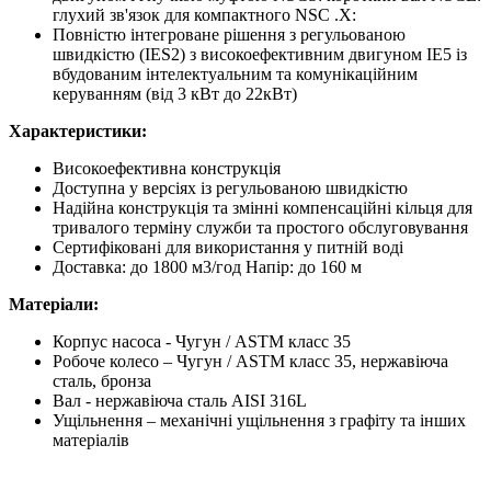
глухий зв'язок для компактного NSC .X:
Повністю інтегроване рішення з регульованою
швидкістю (IES2) з високоефективним двигуном IE5 із
вбудованим інтелектуальним та комунікаційним
керуванням (від 3 кВт до 22кВт)
Характеристики:
Високоефективна конструкція
Доступна у версіях із регульованою швидкістю
Надійна конструкція та змінні компенсаційні кільця для
тривалого терміну служби та простого обслуговування
Сертифіковані для використання у питній воді
Доставка: до 1800 м3/год Напір: до 160 м
Матеріали:
Корпус насоса - Чугун / ASTM класс 35
Робоче колесо – Чугун / ASTM класс 35, нержавіюча
сталь, бронза
Вал - нержавіюча сталь AISI 316L
Ущільнення – механічні ущільнення з графіту та інших
матеріалів