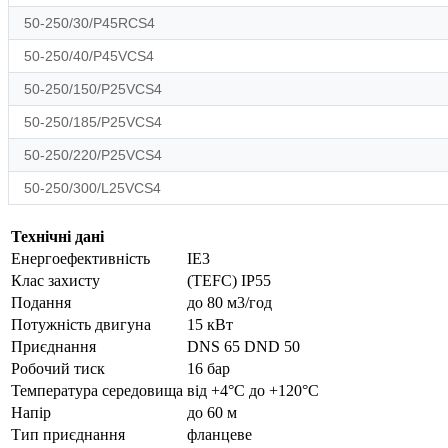
50-250/30/P45RCS4
50-250/40/P45VCS4
50-250/150/P25VCS4
50-250/185/P25VCS4
50-250/220/P25VCS4
50-250/300/L25VCS4
Технічні дані
Енергоефективність
IE3
Клас захисту
(TEFC) IP55
Подання
до 80 м3/год
Потужність двигуна
15 кВт
Приєднання
DNS 65 DND 50
Робочий тиск
16 бар
Температура середовища
від +4°С до +120°С
Напір
до 60 м
Тип приєднання
фланцеве