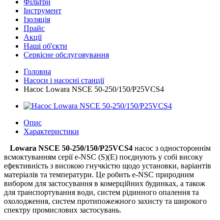
Фільтри
Інструмент
Ізоляція
Прайс
Акції
Наші об'єкти
Сервісне обслуговування
Головна
Насоси і насосні станції
Насос Lowara NSCE 50-250/150/P25VCS4
Опис
Характеристики
Lowara NSCE 50-250/150/P25VCS4
насос з одностороннім
всмоктуванням серії e-NSC (S)(E) поєднують у собі високу
ефективність з високою гнучкістю щодо установки, варіантів
матеріалів та температури. Це робить e-NSC природним
вибором для застосування в комерційних будинках, а також
для транспортування води, систем рідинного опалення та
охолодження, систем протипожежного захисту та широкого
спектру промислових застосувань.