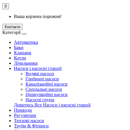
0
Ваша корзина порожня!
Контакти
Категорії
Автоматика
Баки
Клапани
Котли
Лічильники
Насоси і насосні станції
Водяні насоси
Глибинні насоси
Каналізаційні насоси
Спеціальні насоси
Циркуляційні насоси
Насосні групи
Дивитись Все Насоси і насосні станції
Приводи
Регулятори
Теплові насоси
Труби & Фітинги