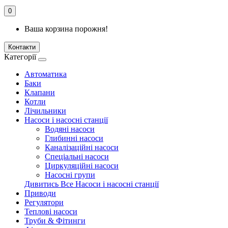
0
Ваша корзина порожня!
Контакти
Категорії
Автоматика
Баки
Клапани
Котли
Лічильники
Насоси і насосні станції
Водяні насоси
Глибинні насоси
Каналізаційні насоси
Спеціальні насоси
Циркуляційні насоси
Насосні групи
Дивитись Все Насоси і насосні станції
Приводи
Регулятори
Теплові насоси
Труби & Фітинги