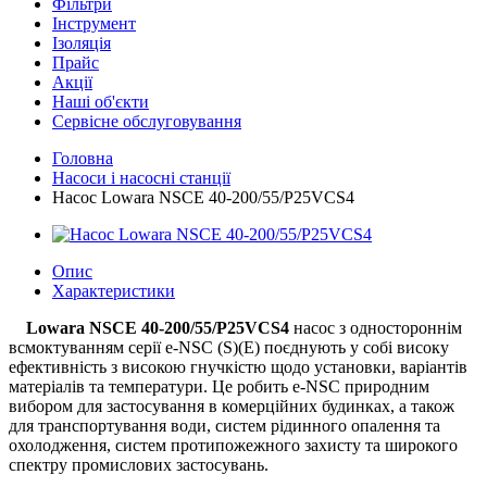
Фільтри
Інструмент
Ізоляція
Прайс
Акції
Наші об'єкти
Сервісне обслуговування
Головна
Насоси і насосні станції
Насос Lowara NSCE 40-200/55/P25VCS4
Опис
Характеристики
Lowara NSCE 40-200/55/P25VCS4
насос з одностороннім
всмоктуванням серії e-NSC (S)(E) поєднують у собі високу
ефективність з високою гнучкістю щодо установки, варіантів
матеріалів та температури. Це робить e-NSC природним
вибором для застосування в комерційних будинках, а також
для транспортування води, систем рідинного опалення та
охолодження, систем протипожежного захисту та широкого
спектру промислових застосувань.