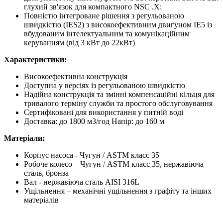
глухий зв'язок для компактного NSC .X:
Повністю інтегроване рішення з регульованою
швидкістю (IES2) з високоефективним двигуном IE5 із
вбудованим інтелектуальним та комунікаційним
керуванням (від 3 кВт до 22кВт)
Характеристики:
Високоефективна конструкція
Доступна у версіях із регульованою швидкістю
Надійна конструкція та змінні компенсаційні кільця для
тривалого терміну служби та простого обслуговування
Сертифіковані для використання у питній воді
Доставка: до 1800 м3/год Напір: до 160 м
Матеріали:
Корпус насоса - Чугун / ASTM класс 35
Робоче колесо – Чугун / ASTM класс 35, нержавіюча
сталь, бронза
Вал - нержавіюча сталь AISI 316L
Ущільнення – механічні ущільнення з графіту та інших
матеріалів