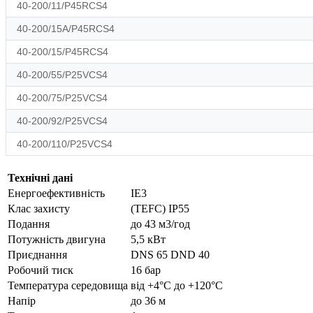
40-200/11/P45RCS4
40-200/15A/P45RCS4
40-200/15/P45RCS4
40-200/55/P25VCS4
40-200/75/P25VCS4
40-200/92/P25VCS4
40-200/110/P25VCS4
Технічні дані
Енергоефективність
IE3
Клас захисту
(TEFC) IP55
Подання
до 43 м3/год
Потужність двигуна
5,5 кВт
Приєднання
DNS 65 DND 40
Робочий тиск
16 бар
Температура середовища
від +4°С до +120°С
Напір
до 36 м