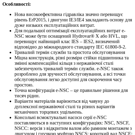
Особливості:
Нова високоефективна гідравліка значно перевищує
рівень ErP2015, і двигуни IE3/IE4 закладають основу для
дуже низьких експлуатаційних витрат.
Для подальшої оптимізації експлуатаційних витрат e-
NSC може бути оснащений Hydrovar® X або HVL, що
перевищує найвищий клас IES – IES2, визначений
відповідно до міжнародного стандарту IEC 61800-9-2.
Тривалий термін служби та простота обслуговування
Міцна конструкція, різні розміри стійки підшипника та
змінні компенсаційні кільця з нержавіючої сталі
забезпечують тривалий термін служби. e-NSC також
розроблено для зручності обслуговування, а всі точки
обслуговування легко доступні для скорочення часу
простою.
Точна конфігурація e-NSC – це правильне рішення для
тисяч рідин.
Варіанти матеріалів варіюються від чавуну до
дуплексної нержавіючої сталі та різних варіантів
механічних торцевих ущільнень.
Консольні всмоктувальні насоси серії e-NSC
поставляються в наступних конфігураціях: NSC, NSCF,
NSCC: версія з відкритим валом або рамним монтажем з
двигуном і гнучкою муфтою NSCS: короткий вал NSCE: