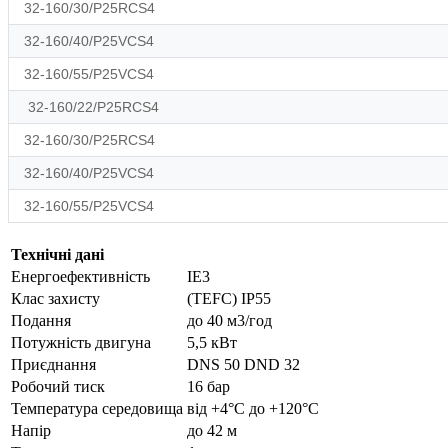
32-160/30/P25RCS4
32-160/40/P25VCS4
32-160/55/P25VCS4
32-160/22/P25RCS4
32-160/30/P25RCS4
32-160/40/P25VCS4
32-160/55/P25VCS4
Технічні дані
Енергоефективність
IE3
Клас захисту
(TEFC) IP55
Подання
до 40 м3/год
Потужність двигуна
5,5 кВт
Приєднання
DNS 50 DND 32
Робочий тиск
16 бар
Температура середовища
від +4°С до +120°С
Напір
до 42 м