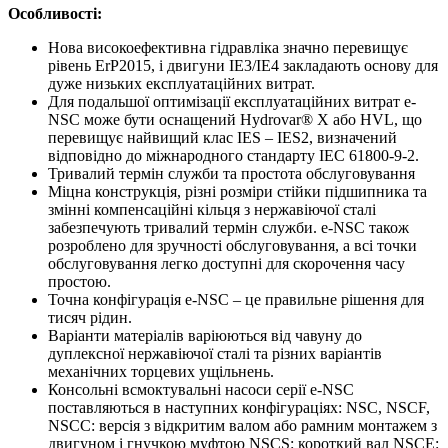
Особливості:
Нова високоефективна гідравліка значно перевищує
рівень ErP2015, і двигуни IE3/IE4 закладають основу для
дуже низьких експлуатаційних витрат.
Для подальшої оптимізації експлуатаційних витрат e-
NSC може бути оснащений Hydrovar® X або HVL, що
перевищує найвищий клас IES – IES2, визначений
відповідно до міжнародного стандарту IEC 61800-9-2.
Тривалий термін служби та простота обслуговування
Міцна конструкція, різні розміри стійки підшипника та
змінні компенсаційні кільця з нержавіючої сталі
забезпечують тривалий термін служби. e-NSC також
розроблено для зручності обслуговування, а всі точки
обслуговування легко доступні для скорочення часу
простою.
Точна конфігурація e-NSC – це правильне рішення для
тисяч рідин.
Варіанти матеріалів варіюються від чавуну до
дуплексної нержавіючої сталі та різних варіантів
механічних торцевих ущільнень.
Консольні всмоктувальні насоси серії e-NSC
поставляються в наступних конфігураціях: NSC, NSCF,
NSCC: версія з відкритим валом або рамним монтажем з
двигуном і гнучкою муфтою NSCS: короткий вал NSCE: