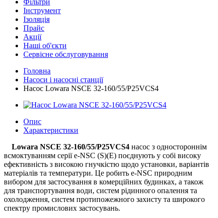
Фільтри
Інструмент
Ізоляція
Прайс
Акції
Наші об'єкти
Сервісне обслуговування
Головна
Насоси і насосні станції
Насос Lowara NSCE 32-160/55/P25VCS4
Опис
Характеристики
Lowara NSCE 32-160/55/P25VCS4
насос з одностороннім
всмоктуванням серії e-NSC (S)(E) поєднують у собі високу
ефективність з високою гнучкістю щодо установки, варіантів
матеріалів та температури. Це робить e-NSC природним
вибором для застосування в комерційних будинках, а також
для транспортування води, систем рідинного опалення та
охолодження, систем протипожежного захисту та широкого
спектру промислових застосувань.