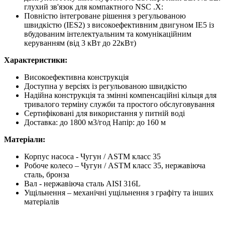
глухий зв'язок для компактного NSC .X:
Повністю інтегроване рішення з регульованою
швидкістю (IES2) з високоефективним двигуном IE5 із
вбудованим інтелектуальним та комунікаційним
керуванням (від 3 кВт до 22кВт)
Характеристики:
Високоефективна конструкція
Доступна у версіях із регульованою швидкістю
Надійна конструкція та змінні компенсаційні кільця для
тривалого терміну служби та простого обслуговування
Сертифіковані для використання у питній воді
Доставка: до 1800 м3/год Напір: до 160 м
Матеріали:
Корпус насоса - Чугун / ASTM класс 35
Робоче колесо – Чугун / ASTM класс 35, нержавіюча
сталь, бронза
Вал - нержавіюча сталь AISI 316L
Ущільнення – механічні ущільнення з графіту та інших
матеріалів