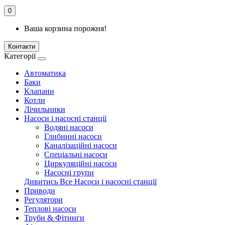
0
Ваша корзина порожня!
Контакти
Категорії
Автоматика
Баки
Клапани
Котли
Лічильники
Насоси і насосні станції
Водяні насоси
Глибинні насоси
Каналізаційні насоси
Спеціальні насоси
Циркуляційні насоси
Насосні групи
Дивитись Все Насоси і насосні станції
Приводи
Регулятори
Теплові насоси
Труби & Фітинги