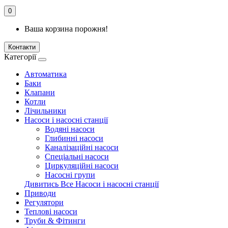
0
Ваша корзина порожня!
Контакти
Категорії
Автоматика
Баки
Клапани
Котли
Лічильники
Насоси і насосні станції
Водяні насоси
Глибинні насоси
Каналізаційні насоси
Спеціальні насоси
Циркуляційні насоси
Насосні групи
Дивитись Все Насоси і насосні станції
Приводи
Регулятори
Теплові насоси
Труби & Фітинги