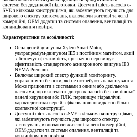
системи без додаткової підготовки. Доступні шість насосів e-
SVE ​​з кількома конструкціями, які забезпечують гнучкість для
широкого спектру застосувань, включаючи житлові та легкі
комерційні, OEM-додатки та системи опалення, вентиляції та
кондиціювання повітря.
Характеристики та особливості:
Оснащений двигуном Xylem Smart Motor,
ультрапреміум-двигуном IE5 з постійним магнітом, який
забезпечує ефективність, що значно перевищує
ефективність стандартного асинхронного двигуна IE3
NEMA Premium.
Включає широкий спектр функцій моніторингу,
управління та безпеки, які не потребують налаштування.
Може працювати з системами з одним або декількома
насосами, що включають до трьох насосів без зовнішньої
панелі керування або ПЛК. перевищує гідравлічні
характеристики версій з фіксованою швидкістю більш
компактної конструкції.
Доступні шість насосів e-SVE ​​з кількома конструкціями,
які забезпечують гнучкість для широкого спектру
застосувань, включаючи житлові та легкі комерційні,
OEM-додатки та системи опалення, вентиляції та
кондиціювання повітря.