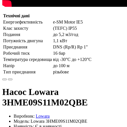
Технічні дані
Енергоефективність
e-SM Motor IE5
Клас захисту
(TEFC) IP55
Подання
до 5,2 м3/год
Потужність двигуна
1,1 кВт
Приєднання
DNS (Rp/R) Rp 1"
Робочий тиск
16 бар
Температура середовища
від -30°С до +120°С
Напір
до 100 м
Тип приєднання
різьбове
Насос Lowara
3HME09S11M02QBE
Виробник:
Lowara
Модель: Lowara 3HME09S11M02QBE
Наявність: Є в наявності