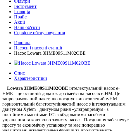
Фільтри
Інструмент
Ізоляція
Прайс
Акції
Наші об'єкти
Сервісне обслуговування
Головна
Насоси і насосні станції
Насос Lowara 3HME09S11M02QBE
Опис
Характеристики
Lowara 3HME09S11M02QBE
інтелектуальний насос e-
HME ​​– це останній додаток до сімейства насосів e-HM. Це
запрограмований пакет, що поєднує виготовлений e-HM
горизонтальний багатоступінчастий насос з інтелектуальним
двигуном Xylem - двигуном рівня «ультрапреміум» з
постійними магнітами IE5 з вбудованими засобами
управління та контролю захисту насоса. Поєднання забезпечує
просту та економічну установку та має попередньо
налаштовані інтелектуальні функції та продуктивність