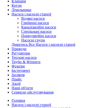
Клапани
Котли
Лічильники
Насоси і насосні станції
Водяні насоси
Глибинні насоси
Каналізаційні насоси
Спеціальні насоси
Циркуляційні насоси
Насосні групи
Дивитись Все Насоси і насосні станції
Приводи
Регулятори
Теплові насоси
Труби & Фітинги
Фільтри
Інструмент
Ізоляція
Прайс
Акції
Наші об'єкти
Сервісне обслуговування
Головна
Насоси і насосні станції