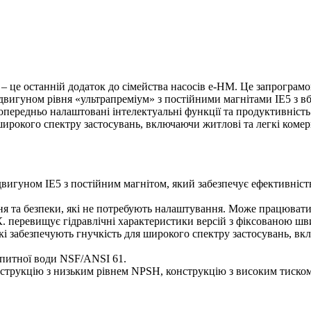
​​– це останній додаток до сімейства насосів e-HM. Це запрогр
двигуном рівня «ультрапреміум» з постійними магнітами IE5 з в
передньо налаштовані інтелектуальні функції та продуктивність 
я широкого спектру застосувань, включаючи житлові та легкі коме
игуном IE5 з постійним магнітом, який забезпечує ефективніст
я та безпеки, які не потребують налаштування. Може працювати
К. перевищує гідравлічні характеристики версій з фіксованою шв
 які забезпечують гнучкість для широкого спектру застосувань, 
 питної води NSF/ANSI 61.
трукцію з низьким рівнем NPSH, конструкцію з високим тиском, а