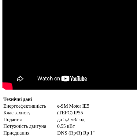
Технічні дані
Енергоефективність
e-SM Motor IE5
Клас захисту
(TEFC) IP55
Подання
до 5,2 м3/год
Потужність двигуна
0,55 кВт
Приєднання
DNS (Rp/R) Rp 1"