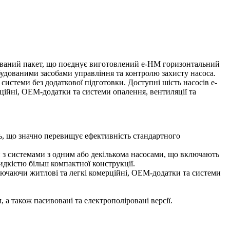
амований пакет, що поєднує виготовлений e-HM горизонтальний
будованими засобами управління та контролю захисту насоса.
системи без додаткової підготовки. Доступні шість насосів e-
рційні, OEM-додатки та системи опалення, вентиляції та
ь, що значно перевищує ефективність стандартного
 з системами з одним або декількома насосами, що включають
идкістю більш компактної конструкції.
включаючи житлові та легкі комерційні, OEM-додатки та системи
 також пасивовані та електрополіровані версії.