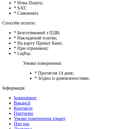
* Нова Пошта;
* SAT;
* Самовивіз.
Способи оплати:
* Безготівковий з ПДВ;
* Накладений платіж;
* На карту Приват Банк;
* При отриманні;
* LiqPay.
Умови повернення:
* Протягом 14 днів;
* Згідно із домовленостями.
Інформація
Інжиніринг
Вакансії
Контакти
Партнери
Умови повернення товару
Про нас
Доставка