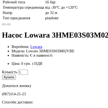
Робочий тиск
16 бар
Температура середовища
від -30°С до +120°С
Напір
до 32 м
Тип приєднання
різьбове
Насос Lowara 3HME03S03M0
Виробник:
Lowara
Модель: Lowara 3HME03S03M02VBE
Наявність: Є в наявності
Ціна: 0 грн. з ПДВ
Кількість
Купити
Дізнатися знижку
(067)114-21-23
Способи доставки: