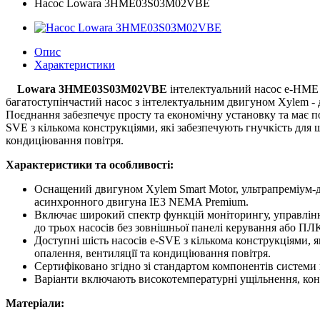
Насос Lowara 3HME03S03M02VBE
Опис
Характеристики
Lowara 3HME03S03M02VBE
інтелектуальний насос e-HME 
багатоступінчастий насос з інтелектуальним двигуном Xylem - 
Поєднання забезпечує просту та економічну установку та має по
SVE ​​з кількома конструкціями, які забезпечують гнучкість дл
кондиціювання повітря.
Характеристики та особливості:
Оснащений двигуном Xylem Smart Motor, ультрапреміум-дв
асинхронного двигуна IE3 NEMA Premium.
Включає широкий спектр функцій моніторингу, управлінн
до трьох насосів без зовнішньої панелі керування або ПЛ
Доступні шість насосів e-SVE ​​з кількома конструкціями,
опалення, вентиляції та кондиціювання повітря.
Сертифіковано згідно зі стандартом компонентів системи
Варіанти включають високотемпературні ущільнення, конс
Матеріали: