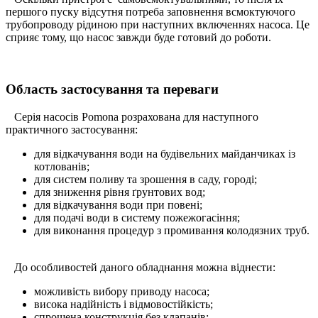
першого пуску відсутня потреба заповнення всмоктуючого
трубопроводу рідиною при наступних включеннях насоса. Це
сприяє тому, що насос завжди буде готовий до роботи.
Область застосування та переваги
Серія насосів Pomona розрахована для наступного
практичного застосування:
для відкачування води на будівельних майданчиках із
котлованів;
для систем поливу та зрошення в саду, городі;
для зниження рівня ґрунтових вод;
для відкачування води при повені;
для подачі води в систему пожежогасіння;
для виконання процедур з промивання колодязних труб.
До особливостей даного обладнання можна віднести:
можливість вибору приводу насоса;
висока надійність і відмовостійкість;
спрощена конструкція без клапанів;