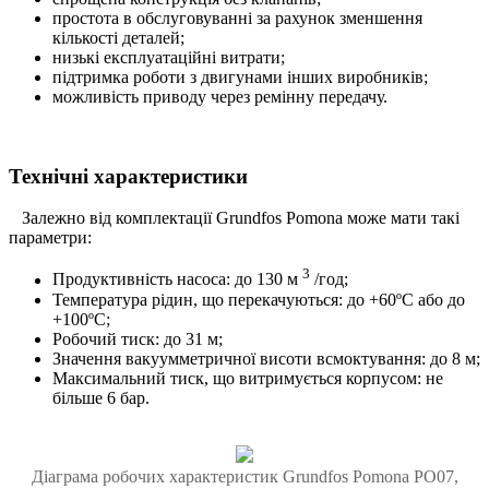
простота в обслуговуванні за рахунок зменшення
кількості деталей;
низькі експлуатаційні витрати;
підтримка роботи з двигунами інших виробників;
можливість приводу через ремінну передачу.
Технічні характеристики
Залежно від комплектації Grundfos Pomona може мати такі
параметри:
3
Продуктивність насоса: до 130 м
/год;
Температура рідин, що перекачуються: до +60ºС або до
+100ºС;
Робочий тиск: до 31 м;
Значення вакуумметричної висоти всмоктування: до 8 м;
Максимальний тиск, що витримується корпусом: не
більше 6 бар.
Діаграма робочих характеристик Grundfos Pomona PO07,