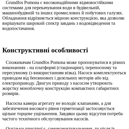
Grundfos Pomona є високонадійними відмовостійкими
системами для перекачування води в будівельній,
машинобудівній та інших промислових й побутових галузях.
Обладнання відрізняється міцною конструкцією, яка дозволяє
вирішувати широкий спектр завдань з водовідведення та
водопостачання.
Конструктивні особливості
Споживачам Grundfos Pomona може пропонуватися в різних
виконаннях - на платформі (стаціонарне), переносному та
пересувному (з використанням візка). Насоси комплектуються
приводом від бензинових і дизельних моторів або від
електроприводу. Двигун приводу з насосом утворюють
жорстку моноблочну конструкцію компактних габаритних
розмірів.
Насосна камера агрегату не володіє клапанами, а для
забезпечення високого рівня герметизації застосовується
щільне торцеве ущільнення. Завдяки цьому відсутня потреба
частого технічного обслуговування насосів.
Оскільки пристрої є самовсмоктувальними, то після їх