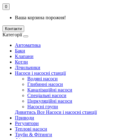
0
Ваша корзина порожня!
Контакти
Категорії
Автоматика
Баки
Клапани
Котли
Лічильники
Насоси і насосні станції
Водяні насоси
Глибинні насоси
Каналізаційні насоси
Спеціальні насоси
Циркуляційні насоси
Насосні групи
Дивитись Все Насоси і насосні станції
Приводи
Регулятори
Теплові насоси
Труби & Фітинги