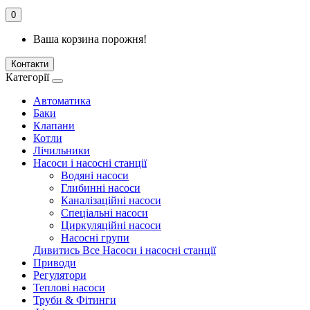
0
Ваша корзина порожня!
Контакти
Категорії
Автоматика
Баки
Клапани
Котли
Лічильники
Насоси і насосні станції
Водяні насоси
Глибинні насоси
Каналізаційні насоси
Спеціальні насоси
Циркуляційні насоси
Насосні групи
Дивитись Все Насоси і насосні станції
Приводи
Регулятори
Теплові насоси
Труби & Фітинги