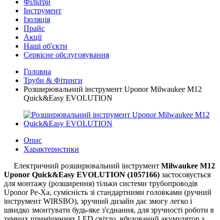
Фільтри
Інструмент
Ізоляція
Прайс
Акції
Наші об'єкти
Сервісне обслуговування
Головна
Труби & Фітинги
Розширювальний інструмент Uponor Milwaukee М12
Quick&Easy EVOLUTION
Опис
Характеристики
Електричний розширювальний інструмент
Milwaukee М12
Uponor Quick&Easy EVOLUTION (1057166)
застосовується
для монтажу (розширення) тільки системи трубопроводів
Uponor Pe-Xa, сумісність зі стандартними головками (ручний
інструмент WIRSBO), зручний дизайн дає змогу легко і
швидко змонтувати будь-яке з'єднання, для зручності роботи в
темних приміщеннях LED світло, вбудований акумулятор з