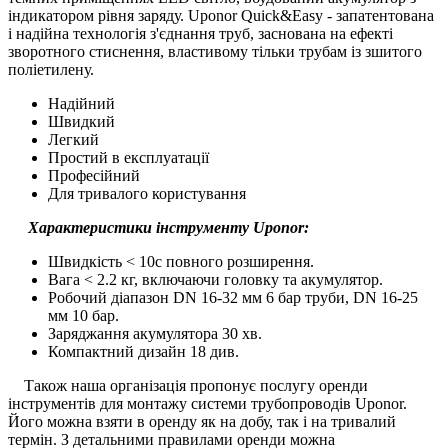
індикатором рівня заряду. Uponor Quick&Easy - запатентована
і надійна технологія з'єднання труб, заснована на ефекті
зворотного стиснення, властивому тільки трубам із зшитого
поліетилену.
Надійний
Швидкий
Легкий
Простий в експлуатації
Професійний
Для тривалого користування
Характеристики інструменту Uponor:
Швидкість < 10с повного розширення.
Вага < 2.2 кг, включаючи головку та акумулятор.
Робочий діапазон DN 16-32 мм 6 бар труби, DN 16-25
мм 10 бар.
Заряджання акумулятора 30 хв.
Компактний дизайн 18 див.
Також наша організація пропонує послугу оренди
інструментів для монтажу системи трубопроводів Uponor.
Його можна взяти в оренду як на добу, так і на тривалий
термін. З детальними правилами оренди можна