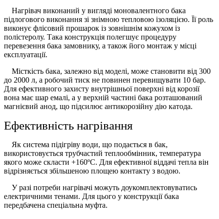
Нагрівач виконаний у вигляді моновалентного бака
підлогового виконання зі знімною тепловою ізоляцією. Її роль
виконує флісовий прошарок із зовнішнім кожухом із
полістеролу. Така конструкція полегшує процедуру
перевезення бака замовнику, а також його монтаж у місці
експлуатації.
Місткість бака, залежно від моделі, може становити від 300
до 2000 л, а робочий тиск не повинен перевищувати 10 бар.
Для ефективного захисту внутрішньої поверхні від корозії
вона має шар емалі, а у верхній частині бака розташований
магнієвий анод, що підсилює антикорозійну дію катода.
Ефективність нагрівання
Як система підігріву води, що подається в бак,
використовується трубчастий теплообмінник, температура
якого може скласти +160ºС. Для ефективної віддачі тепла він
відрізняється збільшеною площею контакту з водою.
У разі потреби нагрівачі можуть доукомплектовуватись
електричними тенами. Для цього у конструкції бака
передбачена спеціальна муфта.