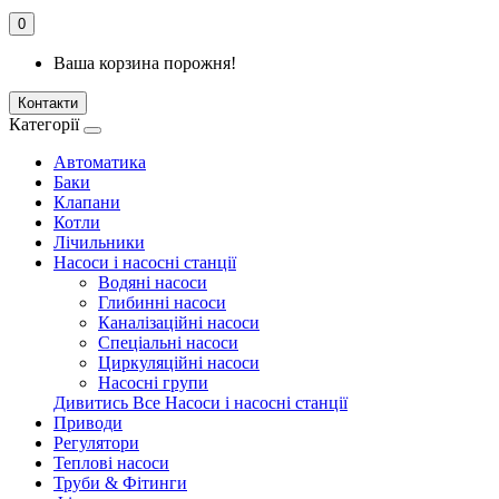
0
Ваша корзина порожня!
Контакти
Категорії
Автоматика
Баки
Клапани
Котли
Лічильники
Насоси і насосні станції
Водяні насоси
Глибинні насоси
Каналізаційні насоси
Спеціальні насоси
Циркуляційні насоси
Насосні групи
Дивитись Все Насоси і насосні станції
Приводи
Регулятори
Теплові насоси
Труби & Фітинги