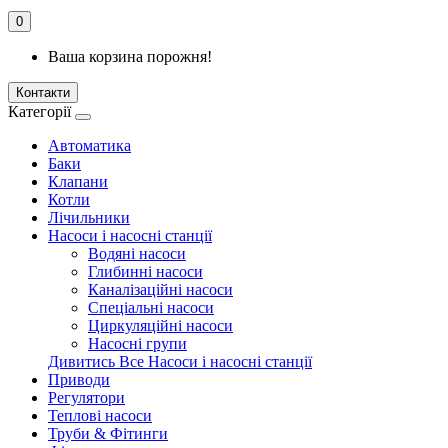
0
Ваша корзина порожня!
Контакти
Категорії
Автоматика
Баки
Клапани
Котли
Лічильники
Насоси і насосні станції
Водяні насоси
Глибинні насоси
Каналізаційні насоси
Спеціальні насоси
Циркуляційні насоси
Насосні групи
Дивитись Все Насоси і насосні станції
Приводи
Регулятори
Теплові насоси
Труби & Фітинги