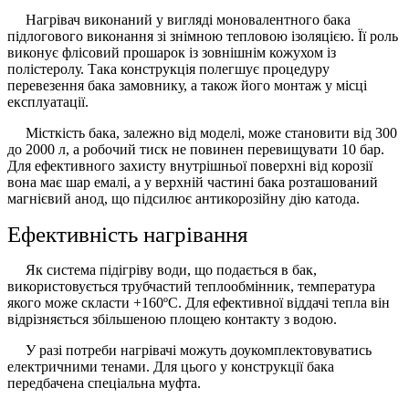
Нагрівач виконаний у вигляді моновалентного бака
підлогового виконання зі знімною тепловою ізоляцією. Її роль
виконує флісовий прошарок із зовнішнім кожухом із
полістеролу. Така конструкція полегшує процедуру
перевезення бака замовнику, а також його монтаж у місці
експлуатації.
Місткість бака, залежно від моделі, може становити від 300
до 2000 л, а робочий тиск не повинен перевищувати 10 бар.
Для ефективного захисту внутрішньої поверхні від корозії
вона має шар емалі, а у верхній частині бака розташований
магнієвий анод, що підсилює антикорозійну дію катода.
Ефективність нагрівання
Як система підігріву води, що подається в бак,
використовується трубчастий теплообмінник, температура
якого може скласти +160ºС. Для ефективної віддачі тепла він
відрізняється збільшеною площею контакту з водою.
У разі потреби нагрівачі можуть доукомплектовуватись
електричними тенами. Для цього у конструкції бака
передбачена спеціальна муфта.