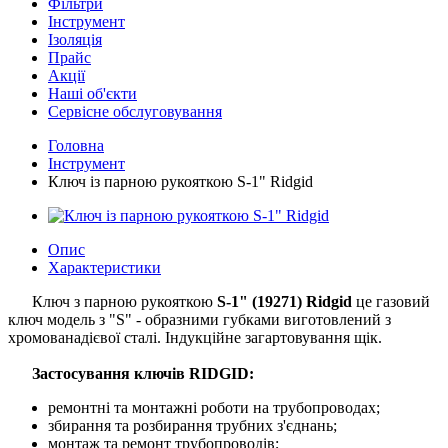
Фільтри
Інструмент
Ізоляція
Прайс
Акції
Наші об'єкти
Сервісне обслуговування
Головна
Інструмент
Ключ із парною рукояткою S-1" Ridgid
Опис
Характеристики
Ключ з парною рукояткою
S-1" (19271) Ridgid
це газовий
ключ модель з "S" - образними губками виготовлений з
хромованадієвої сталі. Індукційне загартовування щік.
Застосування ключів RIDGID:
ремонтні та монтажні роботи на трубопроводах;
збирання та розбирання трубних з'єднань;
монтаж та ремонт трубопроводів;