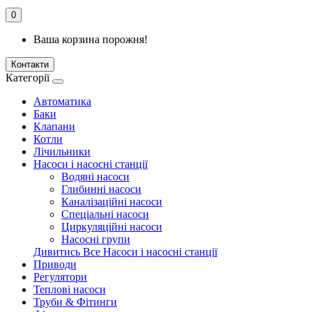
0
Ваша корзина порожня!
Контакти
Категорії
Автоматика
Баки
Клапани
Котли
Лічильники
Насоси і насосні станції
Водяні насоси
Глибинні насоси
Каналізаційні насоси
Спеціальні насоси
Циркуляційні насоси
Насосні групи
Дивитись Все Насоси і насосні станції
Приводи
Регулятори
Теплові насоси
Труби & Фітинги