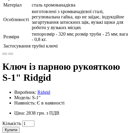
Матеріал
сталь хромованадієва
виготовлені з хромванадієвої сталі,
регулювальна гайка, що не заїдає, індукційне
Особливості
загартування затискних щік, вузькі щоки для
роботи у вузьких місцях
типорозмір - 320 мм; розмір труби - 25 мм; вага
Розміри
- 0,8 кг.
Застосування
трубні ключі
Ключ із парною рукояткою
S-1" Ridgid
Виробник:
Ridgid
Модель: S-1"
Наявність: Є в наявності
Ціна: 2838 грн. з ПДВ
Кількість
Купити