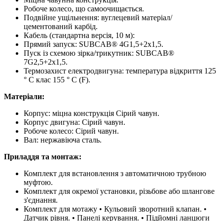
Робоче колесо, що самоочищається.
Подвійне ущільнення: вуглецевий матеріал/
цементований карбід.
Кабель (стандартна версія, 10 м):
Прямий запуск: SUBCAB® 4G1,5+2x1,5.
Пуск із схемою зірка/трикутник: SUBCAB®
7G2,5+2x1,5.
Термозахист електродвигуна: температура відкриття 125
° C клас 155 ° C (F).
Матеріали:
Корпус: міцна конструкція Сірий чавун.
Корпус двигуна: Сірий чавун.
Робоче колесо: Сірий чавун.
Вал: нержавіюча сталь.
Приладдя та монтаж:
Комплект для встановлення з автоматичною трубною
муфтою.
Комплект для окремої установки, різьбове або шлангове
з'єднання.
Комплект для мотажу • Кульовий зворотний клапан. •
Датчик рівня. • Панелі керування. • Підйомні ланцюги