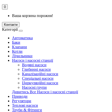
0
Ваша корзина порожня!
Контакти
Категорії
Автоматика
Баки
Клапани
Котли
Лічильники
Насоси і насосні станції
Водяні насоси
Глибинні насоси
Каналізаційні насоси
Спеціальні насоси
Циркуляційні насоси
Насосні групи
Дивитись Все Насоси і насосні станції
Приводи
Регулятори
Теплові насоси
Труби & Фітинги