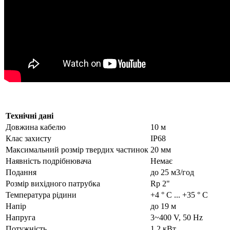
Технічні дані
Довжина кабелю
10 м
Клас захисту
IP68
Максимальний розмір твердих частинок
20 мм
Наявність подрібнювача
Немає
Подання
до 25 м3/год
Розмір вихідного патрубка
Rp 2"
Температура рідини
+4 ° С ... +35 ° С
Напір
до 19 м
Напруга
3~400 V, 50 Hz
Потужність
1,2 кВт