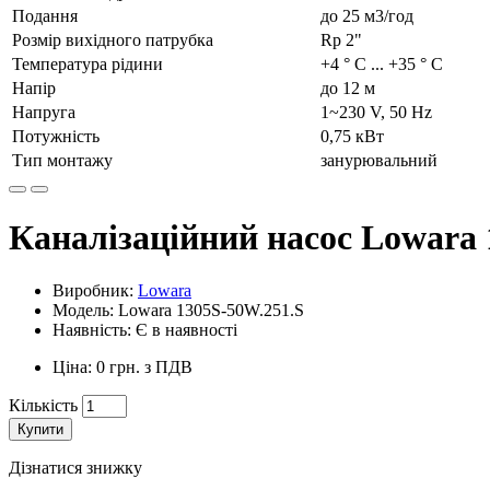
Подання
до 25 м3/год
Розмір вихідного патрубка
Rp 2"
Температура рідини
+4 ° С ... +35 ° С
Напір
до 12 м
Напруга
1~230 V, 50 Hz
Потужність
0,75 кВт
Тип монтажу
занурювальний
Каналізаційний насос Lowara 
Виробник:
Lowara
Модель: Lowara 1305S-50W.251.S
Наявність: Є в наявності
Ціна: 0 грн. з ПДВ
Кількість
Купити
Дізнатися знижку