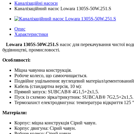
Каналізаційні насоси
Каналізаційний насос Lowara 1305S-50W.251.S
Опис
Характеристики
Lowara 1305S-50W.251.S
насос для перекачування чистої вод
будівництві, промисловості.
Особливості:
Міцна чавунна конструкція.
Робоче колесо, що самоочищається.
Подвійне ущільнення: вуглецевий матеріал/цементований 
Кабель (стандартна версія, 10 м):
Прямий запуск: SUBCAB® 4G1,5+2x1,5.
Пуск із схемою зірка/трикутник: SUBCAB® 7G2,5+2x1,5.
Термозахист електродвигуна: температура відкриття 125 ° 
Матеріали:
Корпус: міцна конструкція Сірий чавун.
Корпус двигуна: Сірий чавун.
Робоче колесо: Сірий чавун.