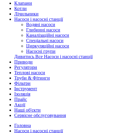
Клапани
Котли
Лічильники
Насоси і насосні станції
Водяні насоси
Глибинні насоси
Каналізаційні насоси
Спеціальні насоси
Циркуляційні насоси
Насосні групи
Дивитись Все Насоси і насосні станції
Приводи
Регулятори
Теплові насоси
Труби & Фітинги
Фільтри
Інструмент
Ізоляція
Прайс
Акції
Наші об'єкти
Сервісне обслуговування
Головна
Насоси і насосні станції