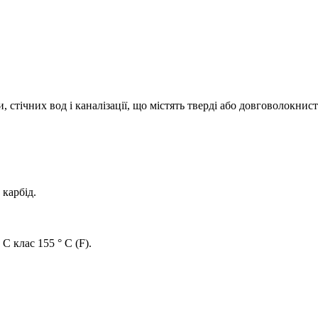
и, стічних вод і каналізації, що містять тверді або довговолокн
карбід.
C клас 155 ° C (F).