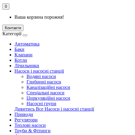
0
Ваша корзина порожня!
Контакти
Категорії
Автоматика
Баки
Клапани
Котли
Лічильники
Насоси і насосні станції
Водяні насоси
Глибинні насоси
Каналізаційні насоси
Спеціальні насоси
Циркуляційні насоси
Насосні групи
Дивитись Все Насоси і насосні станції
Приводи
Регулятори
Теплові насоси
Труби & Фітинги