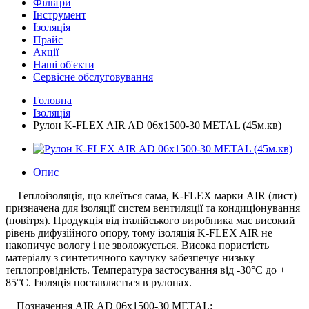
Фільтри
Інструмент
Ізоляція
Прайс
Акції
Наші об'єкти
Сервісне обслуговування
Головна
Ізоляція
Рулон K-FLEX AIR AD 06x1500-30 METAL (45м.кв)
Опис
Т
еплоізоляція, що клеїться сама, K-FLEX марки AIR (лист)
призначена для ізоляції систем вентиляції та кондиціонування
(повітря). Продукція від італійського виробника має високий
рівень дифузійного опору, тому ізоляція K-FLEX AIR не
накопичує вологу і не зволожується. Висока пористість
матеріалу з синтетичного каучуку забезпечує низьку
теплопровідність. Температура застосування від -30°С до +
85°С. Ізоляція поставляється в рулонах.
Позначення AIR AD 06x1500-30 METAL: