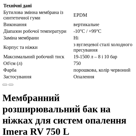
Технічні дані
Бутилова змінна мембрана із
EPDM
синтетичної гуми
Виконання
вертикальне
Діапазон робочої температури
-10°С / +99°С
Заміна мембрани
Ні
з вуглецевої сталі холодного
Корпус та ніжки
пресування
Максимальний робочий тиск
19-1500 л – 8 і 10 бар
Об'єм (л)
750
Фарба
порошкова, колір червоний
Застосування
Опалення
Мембранний
розширювальний бак на
ніжках для систем опалення
Imera RV 750 L