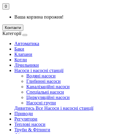
0
Ваша корзина порожня!
Контакти
Категорії
Автоматика
Баки
Клапани
Котли
Лічильники
Насоси і насосні станції
Водяні насоси
Глибинні насоси
Каналізаційні насоси
Спеціальні насоси
Циркуляційні насоси
Насосні групи
Дивитись Все Насоси і насосні станції
Приводи
Регулятори
Теплові насоси
Труби & Фітинги