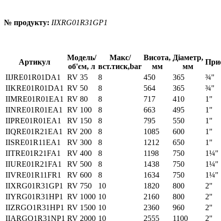
№ продукту:
IIXRG01R31GP1
Модель/
Макс/
Висота,
Діаметр,
Артикул
При
об'єм, л
вст.тиск,bar
мм
мм
IIJRE01R01DA1
RV 35
8
450
365
¾"
IIKRE01R01DA1
RV 50
8
564
365
¾"
IIMRE01R01EA1
RV 80
8
717
410
1"
IINRE01R01EA1
RV 100
8
663
495
1"
IIPRE01R01EA1
RV 150
8
795
550
1"
IIQRE01R21EA1
RV 200
8
1085
600
1"
IISRE01R11EA1
RV 300
8
1212
650
1"
IITRE01R21FA1
RV 400
8
1198
750
1¼"
IIURE01R21FA1
RV 500
8
1438
750
1¼"
IIVRE01R11FR1
RV 600
8
1634
750
1¼"
IIXRG01R31GP1
RV 750
10
1820
800
2"
IIYRG01R31HP1
RV 1000
10
2160
800
2"
IIZRGO1R31HP1
RV 1500
10
2360
960
2"
IIARGO1R31NP1
RV 2000
10
2555
1100
2"