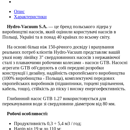
Опис
Характеристики
Hydro-Vacuum S.A.
— це бренд польського лідера у
виробництві насосів, який оцінили користувачі насосів в
Польщі, Україні та в понад 40 країнах по всьому світу.
На основі більш ніж 150-річного досвіду і врахування
реальних потреб клієнтів Hydro-Vacuum представляє вашій
увазі нову лінійку 3" свердловинних насосів з нержавіючої
сталі з плаваючими робочими колесами - насоси GTB. Насосні
агрегати GTB об'єднують в собі передові розробки
конструкції і дизайну, надійність європейського виробництва
(100% виробництва - Польща), комплектуючі передових
європейських виробників (підшипники, торцеві ущільнення,
кабель, тощо), стійкість до піску і високу енергоефективність.
Глибинний насос GTB 1.27 використовується для
перекачування води зі свердловини діаметром від 80 мм.
Робочі особливості:
Продуктивність 0,3 ÷ 5,4 м3 / год;
Напір від 19 м до 110 м;