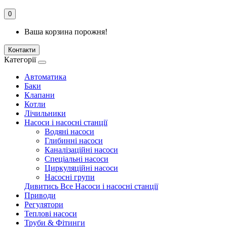
0
Ваша корзина порожня!
Контакти
Категорії
Автоматика
Баки
Клапани
Котли
Лічильники
Насоси і насосні станції
Водяні насоси
Глибинні насоси
Каналізаційні насоси
Спеціальні насоси
Циркуляційні насоси
Насосні групи
Дивитись Все Насоси і насосні станції
Приводи
Регулятори
Теплові насоси
Труби & Фітинги