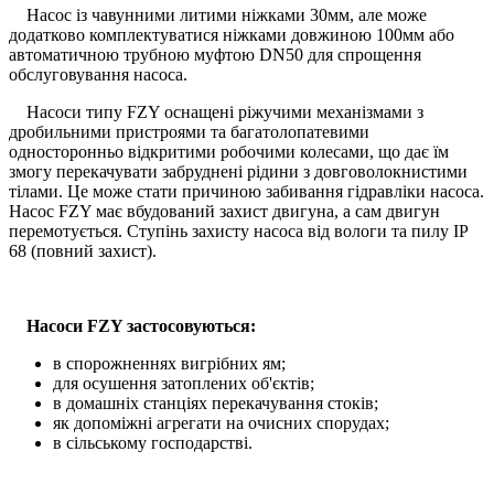
Насос із чавунними литими ніжками 30мм, але може
додатково комплектуватися ніжками довжиною 100мм або
автоматичною трубною муфтою DN50 для спрощення
обслуговування насоса.
Насоси типу FZY оснащені ріжучими механізмами з
дробильними пристроями та багатолопатевими
односторонньо відкритими робочими колесами, що дає їм
змогу перекачувати забруднені рідини з довговолокнистими
тілами. Це може стати причиною забивання гідравліки насоса.
Насос FZY має вбудований захист двигуна, а сам двигун
перемотується. Ступінь захисту насоса від вологи та пилу IP
68 (повний захист).
Насоси FZY застосовуються:
в спорожненнях вигрібних ям;
для осушення затоплених об'єктів;
в домашніх станціях перекачування стоків;
як допоміжні агрегати на очисних спорудах;
в сільському господарстві.