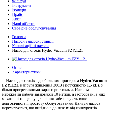
Фільтри
Інструмент
Ізоляція
Прайс
Акції
Наші об'єкти
Сервісне обслуговування
Головна
Насоси і насосні станції
Каналізаційні насоси
Насос для стоків Hydro-Vacuum FZY.1.21
Опис
Характеристики
Насос для стоків з дробильним пристроєм
Hydro-Vacuum
FZY.1.21
, напруга живлення 380В і потужністю 1,5 кВт, з
більш прогресивними характеристиками. Насос має
мережевий кабель завдовжки 10 метрів, а застосовані в них
механічні торцеві ущільнення забезпечують їхню
довговічність і простоту обслуговування. Двигун насоса
перемотується, що вигідно відрізняє їх від конкурентів.