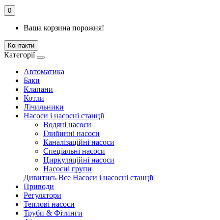
0
Ваша корзина порожня!
Контакти
Категорії
Автоматика
Баки
Клапани
Котли
Лічильники
Насоси і насосні станції
Водяні насоси
Глибинні насоси
Каналізаційні насоси
Спеціальні насоси
Циркуляційні насоси
Насосні групи
Дивитись Все Насоси і насосні станції
Приводи
Регулятори
Теплові насоси
Труби & Фітинги