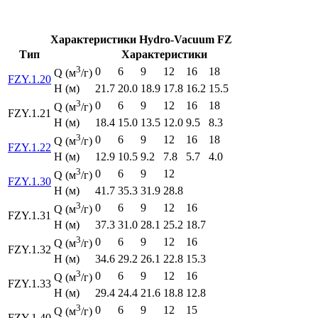
Характеристики Hydro-Vacuum FZ
Тип
Характеристики
3
0
6
9
12
16
18
Q (м
/г)
FZY.1.20
H (м)
21.7
20.0
18.9
17.8
16.2
15.5
3
0
6
9
12
16
18
Q (м
/г)
FZY.1.21
H (м)
18.4
15.0
13.5
12.0
9.5
8.3
3
0
6
9
12
16
18
Q (м
/г)
FZY.1.22
H (м)
12.9
10.5
9.2
7.8
5.7
4.0
3
0
6
9
12
Q (м
/г)
FZY.1.30
H (м)
41.7
35.3
31.9
28.8
3
0
6
9
12
16
Q (м
/г)
FZY.1.31
H (м)
37.3
31.0
28.1
25.2
18.7
3
0
6
9
12
16
Q (м
/г)
FZY.1.32
H (м)
34.6
29.2
26.1
22.8
15.3
3
0
6
9
12
16
Q (м
/г)
FZY.1.33
H (м)
29.4
24.4
21.6
18.8
12.8
3
0
6
9
12
15
Q (м
/г)
FZY.1.40