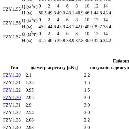
3
0
2
4
6
8
10
12
14
Q (м
/г)
FZY.1.55
H (м)
50.5
49.8
49.0
48.1
46.9
46.1
44.8
43.4
3
0
2
4
6
8
10
12
14
Q (м
/г)
FZY.1.56
H (м)
45.2
44.6
43.9
43.1
42.0
40.9
39.7
38.4
3
0
2
4
6
8
10
12
14
Q (м
/г)
FZY.1.57
H (м)
41.2
40.5
39.8
38.9
37.8
36.9
35.6
34.2
Габари
Тип
діаметр агрегату [кВт]
потужність двигун
FZY.1.20
2.1
2.2
FZY.1.21
1.35
1.5
FZY.1.22
0.95
1.5
FZY.1.30
2.95
3.0
FZY.1.31
2.9
3.0
FZY.1.32
2.54
3.0
FZY.1.33
2.08
2.2
FZY.1.40
2.98
3.0