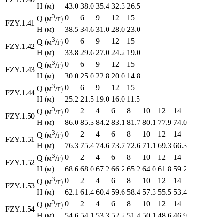
H (м)
43.0
38.0
35.4
32.3
26.5
3
0
6
9
12
15
Q (м
/г)
FZY.1.41
H (м)
38.5
34.6
31.0
28.0
23.0
3
0
6
9
12
15
Q (м
/г)
FZY.1.42
H (м)
33.8
29.6
27.0
24.2
19.0
3
0
6
9
12
15
Q (м
/г)
FZY.1.43
H (м)
30.0
25.0
22.8
20.0
14.8
3
0
6
9
12
15
Q (м
/г)
FZY.1.44
H (м)
25.2
21.5
19.0
16.0
11.5
3
0
2
4
6
8
10
12
14
Q (м
/г)
FZY.1.50
H (м)
86.0
85.3
84.2
83.1
81.7
80.1
77.9
74.0
3
0
2
4
6
8
10
12
14
Q (м
/г)
FZY.1.51
H (м)
76.3
75.4
74.6
73.7
72.6
71.1
69.3
66.3
3
0
2
4
6
8
10
12
14
Q (м
/г)
FZY.1.52
H (м)
68.6
68.0
67.2
66.2
65.2
64.0
61.8
59.2
3
0
2
4
6
8
10
12
14
Q (м
/г)
FZY.1.53
H (м)
62.1
61.4
60.4
59.6
58.4
57.3
55.5
53.4
3
0
2
4
6
8
10
12
14
Q (м
/г)
FZY.1.54
H (м)
54.6
54.1
53.3
52.2
51.4
50.1
48.6
46.9