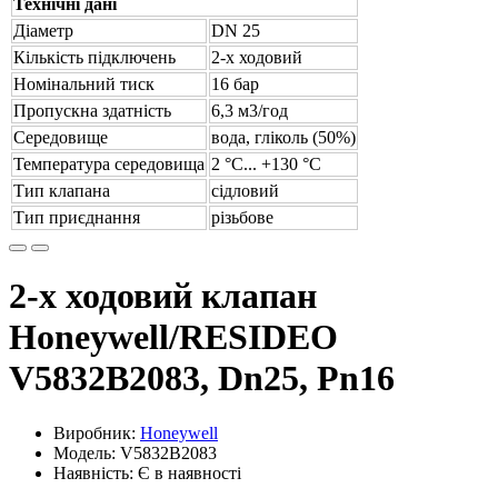
Технічні дані
Діаметр
DN 25
Кількість підключень
2-х ходовий
Номінальний тиск
16 бар
Пропускна здатність
6,3 м3/год
Середовище
вода, гліколь (50%)
Температура середовища
2 °С... +130 °С
Тип клапана
сідловий
Тип приєднання
різьбове
2-х ходовий клапан
Honeywell/RESIDEO
V5832B2083, Dn25, Pn16
Виробник:
Honeywell
Модель: V5832B2083
Наявність: Є в наявності