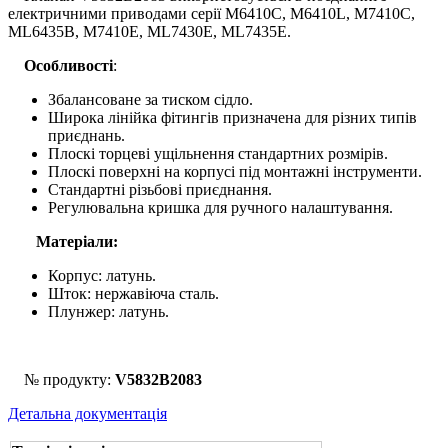
електричними приводами серії M6410C, M6410L, M7410C,
ML6435B, M7410E, ML7430E, ML7435E.
Особливості
:
Збалансоване за тиском сідло.
Широка лінійка фітингів призначена для різних типів
приєднань.
Плоскі торцеві ущільнення стандартних розмірів.
Плоскі поверхні на корпусі під монтажні інструменти.
Стандартні різьбові приєднання.
Регулювальна кришка для ручного налаштування.
Матеріали:
Корпус: латунь.
Шток: нержавіюча сталь.
Плунжер: латунь.
№ продукту:
V5832B2083
Детальна документація