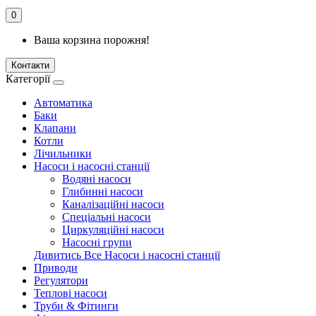
0
Ваша корзина порожня!
Контакти
Категорії
Автоматика
Баки
Клапани
Котли
Лічильники
Насоси і насосні станції
Водяні насоси
Глибинні насоси
Каналізаційні насоси
Спеціальні насоси
Циркуляційні насоси
Насосні групи
Дивитись Все Насоси і насосні станції
Приводи
Регулятори
Теплові насоси
Труби & Фітинги