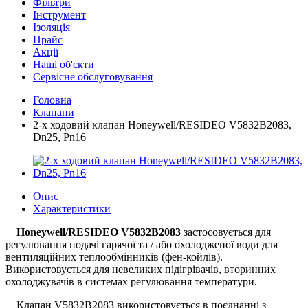
Фільтри
Інструмент
Ізоляція
Прайс
Акції
Наші об'єкти
Сервісне обслуговування
Головна
Клапани
2-х ходовий клапан Honeywell/RESIDEO V5832B2083,
Dn25, Pn16
Опис
Характеристики
Honeywell/RESIDEO V5832B2083
застосовується для
регулювання подачі гарячої та / або охолодженої води для
вентиляційних теплообмінників (фен-койлів).
Використовується для невеликих підігрівачів, вторинних
охолоджувачів в системах регулювання температури.
Клапан V5832B2083 використовується в поєднанні з