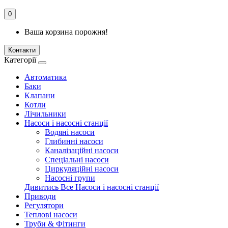
0
Ваша корзина порожня!
Контакти
Категорії
Автоматика
Баки
Клапани
Котли
Лічильники
Насоси і насосні станції
Водяні насоси
Глибинні насоси
Каналізаційні насоси
Спеціальні насоси
Циркуляційні насоси
Насосні групи
Дивитись Все Насоси і насосні станції
Приводи
Регулятори
Теплові насоси
Труби & Фітинги