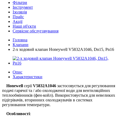
Фільтри
Інструмент
Ізоляція
Прайс
Акції
Наші об'єкти
Сервісне обслуговування
Головна
Клапани
2-х ходовий клапан Honeywell V5832A1046, Dn15, Pn16
Опис
Характеристики
Honewell
серії
V5832A1046
застосовується для регулювання
подачі гарячої та / або охолодженої води для вентиляційних
теплообмінників (фен-койл). Використовується для невеликих
підігрівачів, вторинних охолоджувачів в системах
регулювання температури.
Особливості
: