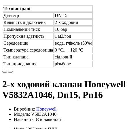
Технічні дані
Діаметр
DN 15
Кількість підключень
2-х ходовий
Номінальний тиск
16 бар
Пропускна здатність
1 м3/год
Середовище
вода, гліколь (50%)
Температура середовища
0 °С... +120 °С
Тип клапана
сідловий
Тип приєднання
різьбове
2-х ходовий клапан Honeywell
V5832A1046, Dn15, Pn16
Виробник:
Honeywell
Модель: V5832A1046
Наявність: Є в наявності