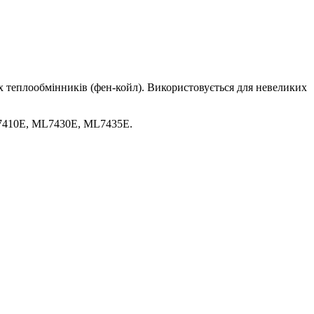
их теплообмінників (фен-койл). Використовується для невеликих
7410E, ML7430E, ML7435E.