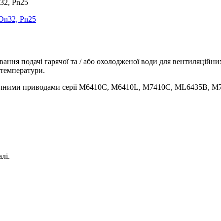
32, Pn25
вання подачі гарячої та / або охолодженої води для вентиляційн
 температури.
ичними приводами серії M6410C, M6410L, M7410C, ML6435B, M
лі.