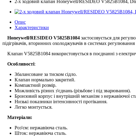
2-х ходовий клапан Honeywell/RESIDEO V5825B1084, Dn
Опис
Характеристики
Honeywell/RESIDEO
V5825B1084
застосовується для регулю
підігрівачів, вторинних охолоджувачів в системах регулювання
Клапан V5825B1084 використовується в поєднанні з електр
Особливості
:
Збалансоване за тиском сідло.
Клапан нормально закритий.
Компактний розмір.
Можливість різних з'єднань (різьбове і під зварювання).
Бронзовий корпус і внутрішній механізм з нержавіючої ста
Низькі показники інтенсивності протікання.
Легко монтується.
Матеріали:
Роз'єм: нержавіюча сталь.
Шток: нержавіюча сталь.