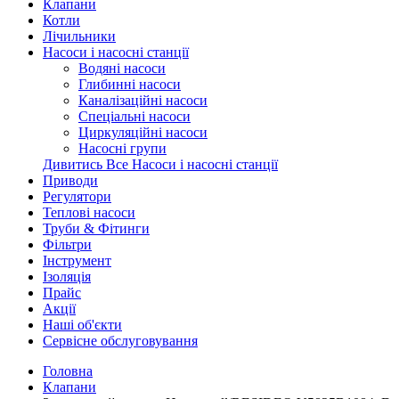
Клапани
Котли
Лічильники
Насоси і насосні станції
Водяні насоси
Глибинні насоси
Каналізаційні насоси
Спеціальні насоси
Циркуляційні насоси
Насосні групи
Дивитись Все Насоси і насосні станції
Приводи
Регулятори
Теплові насоси
Труби & Фітинги
Фільтри
Інструмент
Ізоляція
Прайс
Акції
Наші об'єкти
Сервісне обслуговування
Головна
Клапани