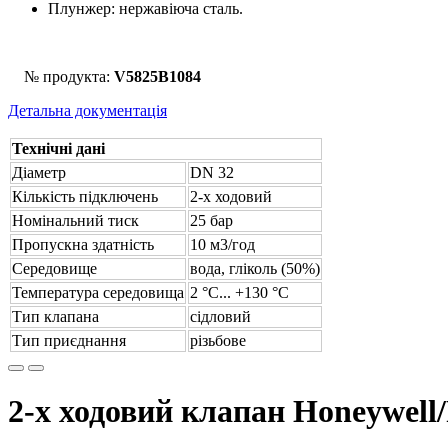
Плунжер: нержавіюча сталь.
№ продукта:
V5825B1084
Детальна документація
Технічні дані
Діаметр
DN 32
Кількість підключень
2-х ходовий
Номінальний тиск
25 бар
Пропускна здатність
10 м3/год
Середовище
вода, гліколь (50%)
Температура середовища
2 °С... +130 °С
Тип клапана
сідловий
Тип приєднання
різьбове
2-х ходовий клапан Honeywel