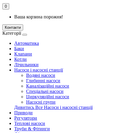
0
Ваша корзина порожня!
Контакти
Категорії
Автоматика
Баки
Клапани
Котли
Лічильники
Насоси і насосні станції
Водяні насоси
Глибинні насоси
Каналізаційні насоси
Спеціальні насоси
Циркуляційні насоси
Насосні групи
Дивитись Все Насоси і насосні станції
Приводи
Регулятори
Теплові насоси
Труби & Фітинги