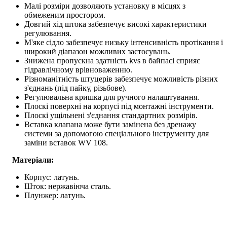
Малі розміри дозволяють установку в місцях з
обмеженим простором.
Довгий хід штока забезпечує високі характеристики
регулювання.
М'яке сідло забезпечує низьку інтенсивність протікання і
широкий діапазон можливих застосувань.
Знижена пропускна здатність kvs в байпасі сприяє
гідравлічному врівноваженню.
Різноманітність штуцерів забезпечує можливість різних
з'єднань (під пайку, різьбове).
Регулювальна кришка для ручного налаштування.
Плоскі поверхні на корпусі під монтажні інструменти.
Плоскі ущільнені з'єднання стандартних розмірів.
Вставка клапана може бути замінена без дренажу
системи за допомогою спеціального інструменту для
заміни вставок WV 108.
Матеріали:
Корпус: латунь.
Шток: нержавіюча сталь.
Плунжер: латунь.