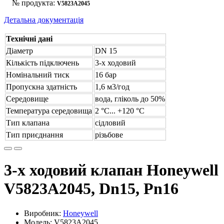
№ продукта:
V5823A2045
Детальна документація
Технічні дані
Діаметр
DN 15
Кількість підключень
3-х ходовий
Номінальний тиск
16 бар
Пропускна здатність
1,6 м3/год
Середовище
вода, гліколь до 50%
Температура середовища
2 °С... +120 °С
Тип клапана
сідловий
Тип приєднання
різьбове
3-х ходовий клапан Honeywell
V5823A2045, Dn15, Pn16
Виробник:
Honeywell
Модель: V5823A2045