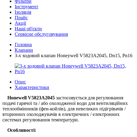
Фільтри
Інструмент
Ізоляція
Прайс
Акції
Наші об'єкти
Сервісне обслуговування
Головна
Клапани
3-х ходовий клапан Honeywell V5823A2045, Dn15, Pn16
Опис
Характеристики
Honewell
V5823A2045
застосовується для регулювання
подачі гарячої та / або охолодженої води для вентиляційних
теплообмінників (фен-койлів), для невеликих підігрівачів /
вторинних охолоджувачів в електричних / електронних
системах регулювання температури.
Особливості: