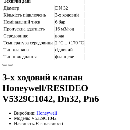
Технічні дані
Діаметр
DN 32
Кількість підключень
3-х ходовий
Номінальний тиск
6 бар
Пропускна здатність
16 м3/год
Середовище
вода
Температура середовища
2 °С... +170 °С
Тип клапана
сідловий
Тип приєднання
фланцеве
3-х ходовий клапан
Honeywell/RESIDEO
V5329C1042, Dn32, Pn6
Виробник:
Honeywell
Модель: V5329C1042
Наявність: Є в наявності