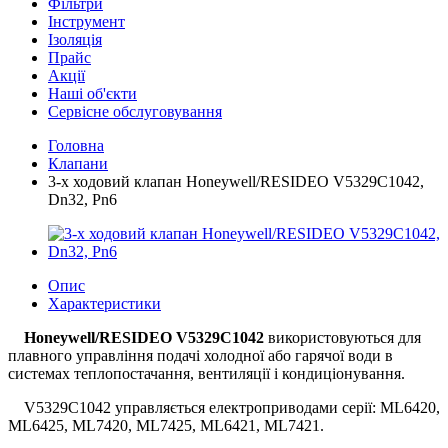
Фільтри
Інструмент
Ізоляція
Прайс
Акції
Наші об'єкти
Сервісне обслуговування
Головна
Клапани
3-х ходовий клапан Honeywell/RESIDEO V5329C1042,
Dn32, Pn6
Опис
Характеристики
Honeywell/RESIDEO V5329C1042
використовуються для
плавного управління подачі холодної або гарячої води в
системах теплопостачання, вентиляції і кондиціонування.
V5329C1042 управляється електроприводами серії: ML6420,
ML6425, ML7420, ML7425, ML6421, ML7421.