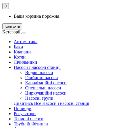
0
Ваша корзина порожня!
Контакти
Категорії
Автоматика
Баки
Клапани
Котли
Лічильники
Насоси і насосні станції
Водяні насоси
Глибинні насоси
Каналізаційні насоси
Спеціальні насоси
Циркуляційні насоси
Насосні групи
Дивитись Все Насоси і насосні станції
Приводи
Регулятори
Теплові насоси
Труби & Фітинги