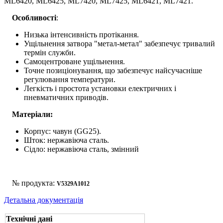
ML6420, ML6425, ML7420, ML7425, ML6421, ML7421.
Особливості
:
Низька інтенсивність протікання.
Ущільнення затвора "метал-метал" забезпечує тривалий
термін служби.
Самоцентроване ущільнення.
Точне позиціонування, що забезпечує найсучасніше
регулювання температури.
Легкість і простота установки електричних і
пневматичних приводів.
Матеріали:
Корпус: чавун (GG25).
Шток: нержавіюча сталь.
Сідло: нержавіюча сталь, змінний
№ продукта:
V5329A1012
Детальна документація
Технічні дані