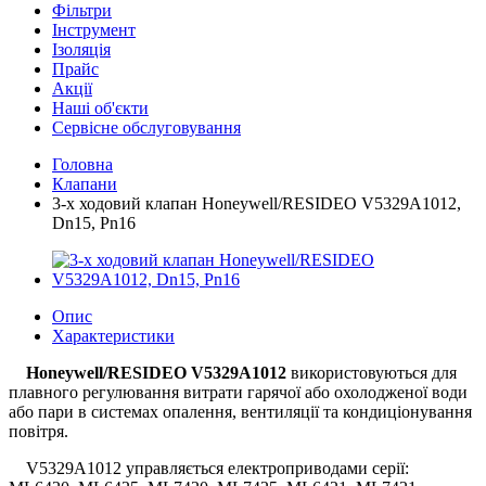
Фільтри
Інструмент
Ізоляція
Прайс
Акції
Наші об'єкти
Сервісне обслуговування
Головна
Клапани
3-х ходовий клапан Honeywell/RESIDEO V5329A1012,
Dn15, Pn16
Опис
Характеристики
Honeywell/RESIDEO V5329A1012
використовуються для
плавного регулювання витрати гарячої або охолодженої води
або пари в системах опалення, вентиляції та кондиціонування
повітря.
V5329A1012 управляється електроприводами серії: