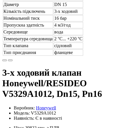
Діаметр
DN 15
Кількість підключень
3-х ходовий
Номінальний тиск
16 бар
Пропускна здатність
4 м3/год
Середовище
вода
Температура середовища
2 °С... +220 °С
Тип клапана
сідловий
Тип приєднання
фланцеве
3-х ходовий клапан
Honeywell/RESIDEO
V5329A1012, Dn15, Pn16
Виробник:
Honeywell
Модель: V5329A1012
Наявність: Є в наявності
Ціна: 39822 грн. з ПДВ