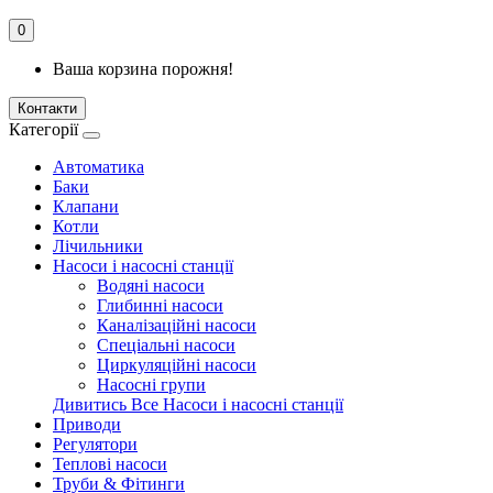
0
Ваша корзина порожня!
Контакти
Категорії
Автоматика
Баки
Клапани
Котли
Лічильники
Насоси і насосні станції
Водяні насоси
Глибинні насоси
Каналізаційні насоси
Спеціальні насоси
Циркуляційні насоси
Насосні групи
Дивитись Все Насоси і насосні станції
Приводи
Регулятори
Теплові насоси
Труби & Фітинги