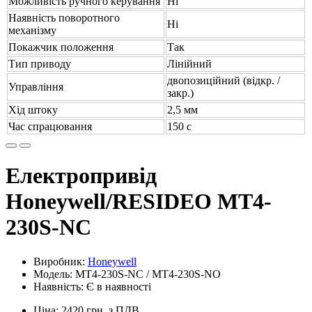
Можливість ручного керування
Ні
Наявність поворотного
Ні
механізму
Покажчик положення
Так
Тип приводу
Лінійний
двопозиційний (відкр. /
Управління
закр.)
Хід штоку
2,5 мм
Час спрацювання
150 с
Електропривід
Honeywell/RESIDEO MT4-
230S-NC
Виробник:
Honeywell
Модель: MT4-230S-NC / MT4-230S-NO
Наявність: Є в наявності
Ціна: 2420 грн. з ПДВ