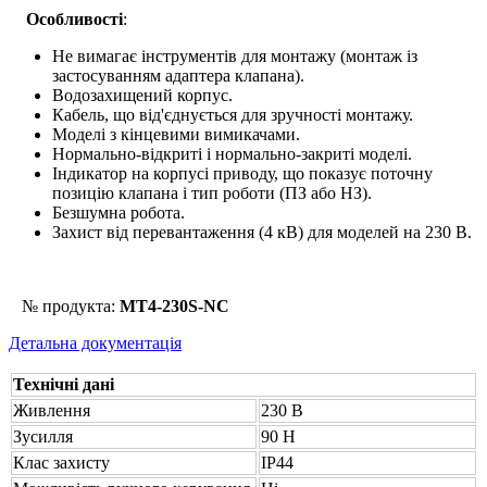
Особливості
:
Не вимагає інструментів для монтажу (монтаж із
застосуванням адаптера клапана).
Водозахищений корпус.
Кабель, що від'єднується для зручності монтажу.
Моделі з кінцевими вимикачами.
Нормально-відкриті і нормально-закриті моделі.
Індикатор на корпусі приводу, що показує поточну
позицію клапана і тип роботи (ПЗ або НЗ).
Безшумна робота.
Захист від перевантаження (4 кВ) для моделей на 230 В.
№ продукта:
MT4-230S-NC
Детальна документація
Технічні дані
Живлення
230 В
Зусилля
90 Н
Клас захисту
IP44