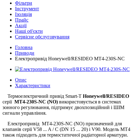
Фільтри
Інструмент
Ізоляція
Прайс
Акції
Наші об'єкти
Сервісне обслуговування
Головна
Приводи
Електропривід Honeywell/RESIDEO MT4-230S-NC
Опис
Характеристики
Термоелектричний привід Smart-T
Honeywell/RESIDEO
серії
MT4-230S-NC
(NO)
використовується в системах
зонного регулювання, підтримує двохпозиційний і ШІМ
сигнали управління.
Електропривід MT4-230S-NC (NO) призначений для
клапанів серії V58 ... A / C (DN 15 ... 20) і V90. Модель MT4
також підходить для термостатичної радіаторної арматури.