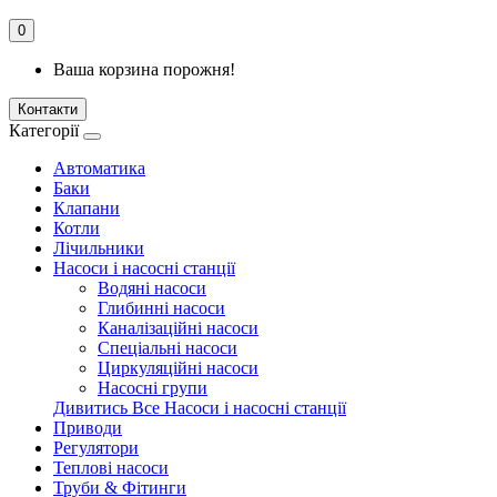
0
Ваша корзина порожня!
Контакти
Категорії
Автоматика
Баки
Клапани
Котли
Лічильники
Насоси і насосні станції
Водяні насоси
Глибинні насоси
Каналізаційні насоси
Спеціальні насоси
Циркуляційні насоси
Насосні групи
Дивитись Все Насоси і насосні станції
Приводи
Регулятори
Теплові насоси
Труби & Фітинги