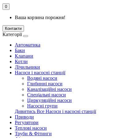
0
Ваша корзина порожня!
Контакти
Категорії
Автоматика
Баки
Клапани
Котли
Лічильники
Насоси і насосні станції
Водяні насоси
Глибинні насоси
Каналізаційні насоси
Спеціальні насоси
Циркуляційні насоси
Насосні групи
Дивитись Все Насоси і насосні станції
Приводи
Регулятори
Теплові насоси
Труби & Фітинги