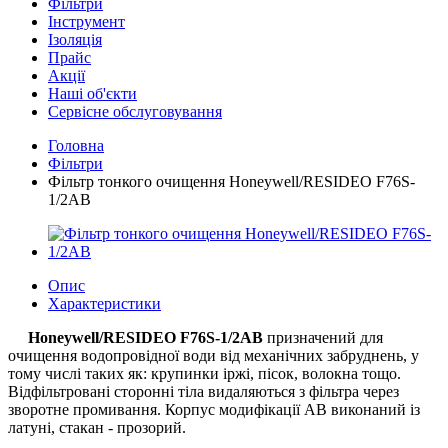
Фільтри
Інструмент
Ізоляція
Прайс
Акції
Наші об'єкти
Сервісне обслуговування
Головна
Фільтри
Фільтр тонкого очищення Honeywell/RESIDEO F76S-
1/2AB
Опис
Характеристики
Honeywell/RESIDEO
F76S-1/2AB
призначений для
очищення водопровідної води від механічних забруднень, у
тому числі таких як: крупинки іржі, пісок, волокна тощо.
Відфільтровані сторонні тіла видаляються з фільтра через
зворотне промивання. Корпус модифікації AB виконаний із
латуні, стакан - прозорий.