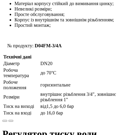
Матеріал корпусу стійкий до вимивання цинку;
Невеликі розміри;
Просте обслуговування;
Корпус із внутрішнім та зовнішнім різьбленням;
Простий монтаж;
№ продукту:
D04FM-3/4A
Технічні дані
Діаметр
DN20
Робоча
до 70°C
температура
Робоче
горизонтальне
положення
внутрішнє різьблення 3/4", зовнішнє
Розміри
різьблення 1"
Тиск на виході
від1,5 до 6,0 бар
Тиск на вході
до 16,0 бар
Регулятор тиску води