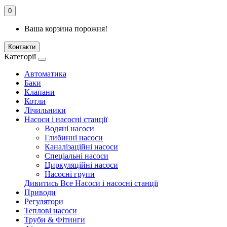
0
Ваша корзина порожня!
Контакти
Категорії
Автоматика
Баки
Клапани
Котли
Лічильники
Насоси і насосні станції
Водяні насоси
Глибинні насоси
Каналізаційні насоси
Спеціальні насоси
Циркуляційні насоси
Насосні групи
Дивитись Все Насоси і насосні станції
Приводи
Регулятори
Теплові насоси
Труби & Фітинги