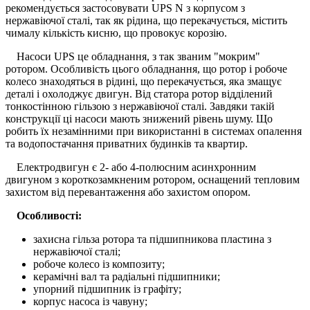
рекомендується застосовувати UPS N з корпусом з
нержавіючої сталі, так як рідина, що перекачується, містить
чималу кількість кисню, що провокує корозію.
Насоси UPS це обладнання, з так званим "мокрим"
ротором. Особливість цього обладнання, що ротор і робоче
колесо знаходяться в рідині, що перекачується, яка змащує
деталі і охолоджує двигун. Від статора ротор відділений
тонкостінною гільзою з нержавіючої сталі. Завдяки такій
конструкції ці насоси мають знижений рівень шуму. Що
робить їх незамінними при використанні в системах опалення
та водопостачання приватних будинків та квартир.
Електродвигун є 2- або 4-полюсним асинхронним
двигуном з короткозамкненим ротором, оснащений тепловим
захистом від перевантаження або захистом опором.
Особливості:
захисна гільза ротора та підшипникова пластина з
нержавіючої сталі;
робоче колесо із композиту;
керамічні вал та радіальні підшипники;
упорний підшипник із графіту;
корпус насоса із чавуну;