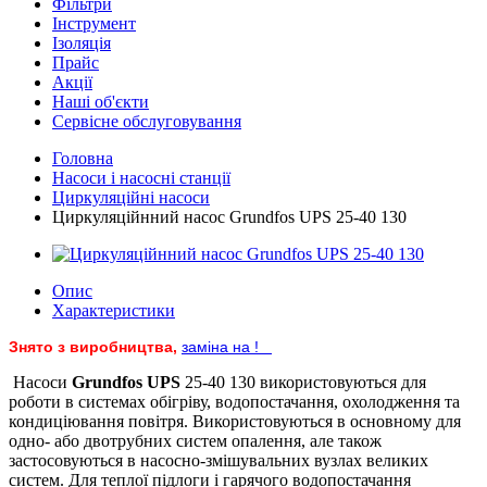
Фільтри
Інструмент
Ізоляція
Прайс
Акції
Наші об'єкти
Сервісне обслуговування
Головна
Насоси і насосні станції
Циркуляційні насоси
Циркуляційнний насос Grundfos UPS 25-40 130
Опис
Характеристики
Знято з виробництва,
заміна на !
Насоси
Grundfos UPS
25-40 130 використовуються для
роботи в системах обігріву, водопостачання, охолодження та
кондиціювання повітря. Використовуються в основному для
одно- або двотрубних систем опалення, але також
застосовуються в насосно-змішувальних вузлах великих
систем. Для теплої підлоги і гарячого водопостачання