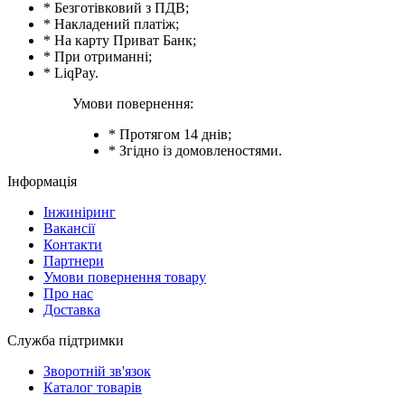
* Безготівковий з ПДВ;
* Накладений платіж;
* На карту Приват Банк;
* При отриманні;
* LiqPay.
Умови повернення:
* Протягом 14 днів;
* Згідно із домовленостями.
Інформація
Інжиніринг
Вакансії
Контакти
Партнери
Умови повернення товару
Про нас
Доставка
Служба підтримки
Зворотній зв'язок
Каталог товарів