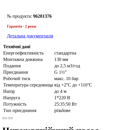
№ продукта:
96281376
Гарантія - 2 роки
Детальна документація
Технічні дані
Енергоефективність
стандартна
Монтажна довжина
130 мм
Подання
до 2,5 м3/год
Приєднання
G 1½"
Робочий тиск
макс. 10 бар
Температура середовища
від +2°С до +110°С
Напір
до 4 м
Напруга
1*220 В
Потужність
25:35:50 Вт
Тип приєднання
різьбове