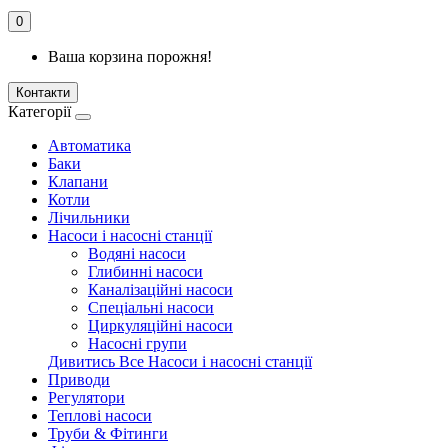
0
Ваша корзина порожня!
Контакти
Категорії
Автоматика
Баки
Клапани
Котли
Лічильники
Насоси і насосні станції
Водяні насоси
Глибинні насоси
Каналізаційні насоси
Спеціальні насоси
Циркуляційні насоси
Насосні групи
Дивитись Все Насоси і насосні станції
Приводи
Регулятори
Теплові насоси
Труби & Фітинги