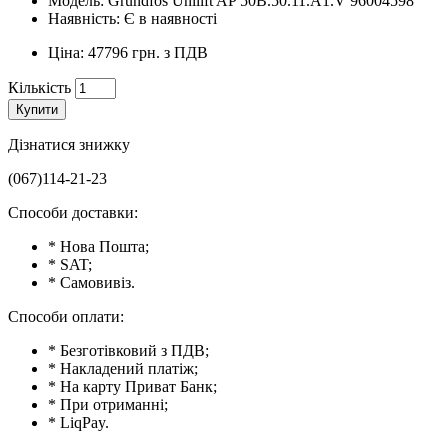
Модель: Grundfos Unilift AP 50B.50.11.A1.V 96004598
Наявність: Є в наявності
Ціна: 47796 грн. з ПДВ
Кількість
Купити
Дізнатися знижку
(067)114-21-23
Способи доставки:
* Нова Пошта;
* SAT;
* Самовивіз.
Способи оплати:
* Безготівковий з ПДВ;
* Накладений платіж;
* На карту Приват Банк;
* При отриманні;
* LiqPay.