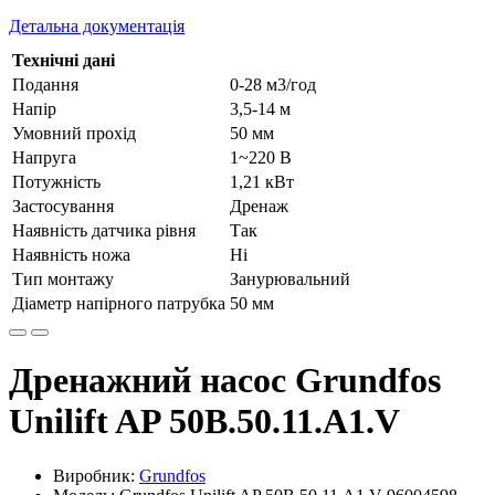
Детальна документація
Технічні дані
Подання
0-28 м3/год
Напір
3,5-14 м
Умовний прохід
50 мм
Напруга
1~220 В
Потужність
1,21 кВт
Застосування
Дренаж
Наявність датчика рівня
Так
Наявність ножа
Ні
Тип монтажу
Занурювальний
Діаметр напірного патрубка
50 мм
Дренажний насос Grundfos
Unilift AP 50B.50.11.A1.V
Виробник:
Grundfos