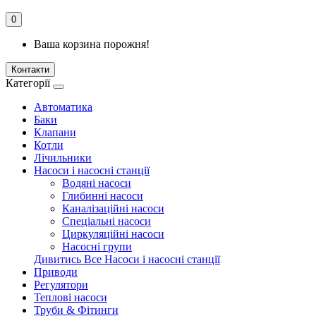
0
Ваша корзина порожня!
Контакти
Категорії
Автоматика
Баки
Клапани
Котли
Лічильники
Насоси і насосні станції
Водяні насоси
Глибинні насоси
Каналізаційні насоси
Спеціальні насоси
Циркуляційні насоси
Насосні групи
Дивитись Все Насоси і насосні станції
Приводи
Регулятори
Теплові насоси
Труби & Фітинги