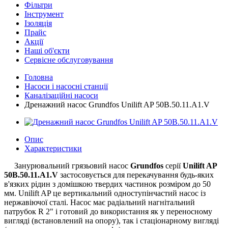
Фільтри
Інструмент
Ізоляція
Прайс
Акції
Наші об'єкти
Сервісне обслуговування
Головна
Насоси і насосні станції
Каналізаційні насоси
Дренажний насос Grundfos Unilift AP 50B.50.11.A1.V
Опис
Характеристики
Занурювальний грязьовий насос
Grundfos
серії
Unilift AP
50B.50.11.A1.V
застосовується для перекачування будь-яких
в'язких рідин з домішкою твердих частинок розміром до 50
мм. Unilift AP це вертикальний одноступінчастий насос із
нержавіючої сталі. Насос має радіальний нагнітальний
патрубок R 2" і готовий до використання як у переносному
вигляді (встановлений на опору), так і стаціонарному вигляді