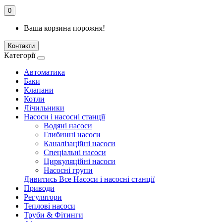
0
Ваша корзина порожня!
Контакти
Категорії
Автоматика
Баки
Клапани
Котли
Лічильники
Насоси і насосні станції
Водяні насоси
Глибинні насоси
Каналізаційні насоси
Спеціальні насоси
Циркуляційні насоси
Насосні групи
Дивитись Все Насоси і насосні станції
Приводи
Регулятори
Теплові насоси
Труби & Фітинги