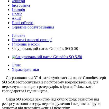
Фільтри
Інструмент
Ізоляція
Прайс
Акції
Наші об'єкти
Сервісне обслуговування
Головна
Насоси і насосні станції
Глибинні насоси
Занурювальний насос Grundfos SQ 5-50
Опис
Характеристики
Свердловинний
3"
багатоступінчастий насос Grundfos серії
SQ 5-50 застосовується в побутовому водопостачанні, для
перекачування води з резервуарів, в іригації сільського
господарства і садівництва.
Серія SQ володіє захистом від сухого ходу, захистом від
реверсу осьового зсуву, перенапруження і падіння напруги,
захистом від перевантаження і перегріву.