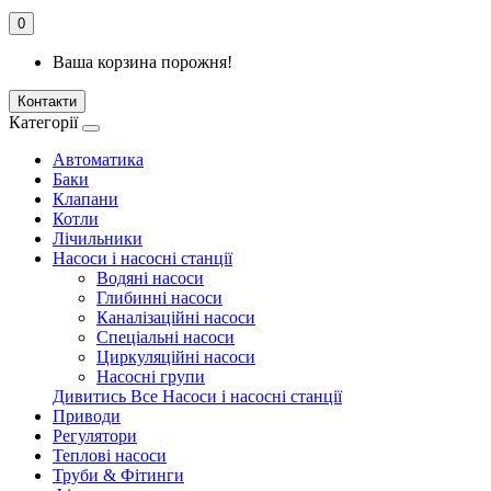
0
Ваша корзина порожня!
Контакти
Категорії
Автоматика
Баки
Клапани
Котли
Лічильники
Насоси і насосні станції
Водяні насоси
Глибинні насоси
Каналізаційні насоси
Спеціальні насоси
Циркуляційні насоси
Насосні групи
Дивитись Все Насоси і насосні станції
Приводи
Регулятори
Теплові насоси
Труби & Фітинги