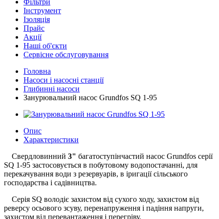
Фільтри
Інструмент
Ізоляція
Прайс
Акції
Наші об'єкти
Сервісне обслуговування
Головна
Насоси і насосні станції
Глибинні насоси
Занурювальний насос Grundfos SQ 1-95
Опис
Характеристики
Свердловинний
3"
багатоступінчастий насос Grundfos серії
SQ 1-95 застосовується в побутовому водопостачанні, для
перекачування води з резервуарів, в іригації сільського
господарства і садівництва.
Серія SQ володіє захистом від сухого ходу, захистом від
реверсу осьового зсуву, перенапруження і падіння напруги,
захистом від перевантаження і перегріву.