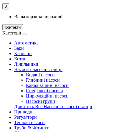
0
Ваша корзина порожня!
Контакти
Категорії
Автоматика
Баки
Клапани
Котли
Лічильники
Насоси і насосні станції
Водяні насоси
Глибинні насоси
Каналізаційні насоси
Спеціальні насоси
Циркуляційні насоси
Насосні групи
Дивитись Все Насоси і насосні станції
Приводи
Регулятори
Теплові насоси
Труби & Фітинги