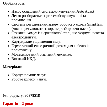
Особливості:
Насос оснащений системою керування Auto Adapt
Легко розбирається при техобслуговуванні та
промиванні.
Система регулювання зазору робочого колеса SmartTrim
(можна регулювати зазор, не розбираючи насос).
Стяжний хомут із нержавіючої сталі, що з'єднує насос та
електродвигун.
Картриджне ущільнення валу.
Герметичний електричний роз'єм для кабелю із
поліетилену.
Модернізований різальний механізм.
Високий ККД.
Матеріали:
Корпус помпи: чавун.
Робоче колесо: чавун.
№ продукту:
96878518
Гарантія – 2 роки