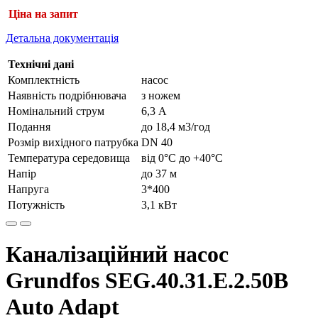
Ціна на запит
Детальна документація
Технічні дані
Комплектність
насос
Наявність подрібнювача
з ножем
Номінальний струм
6,3 А
Подання
до 18,4 м3/год
Розмір вихідного патрубка
DN 40
Температура середовища
від 0°С до +40°С
Напір
до 37 м
Напруга
3*400
Потужність
3,1 кВт
Каналізаційний насос
Grundfos SEG.40.31.E.2.50B
Auto Adapt