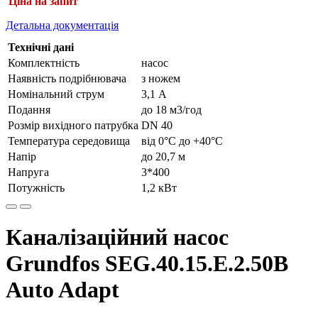
Ціна на запит
Детальна документація
Технічні дані
Комплектність
насос
Наявність подрібнювача
з ножем
Номінальний струм
3,1 А
Подання
до 18 м3/год
Розмір вихідного патрубка
DN 40
Температура середовища
від 0°С до +40°С
Напір
до 20,7 м
Напруга
3*400
Потужність
1,2 кВт
Каналізаційний насос
Grundfos SEG.40.15.Е.2.50В
Auto Adapt