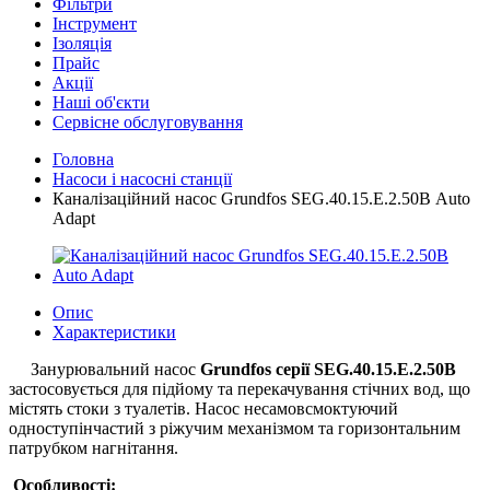
Фільтри
Інструмент
Ізоляція
Прайс
Акції
Наші об'єкти
Сервісне обслуговування
Головна
Насоси і насосні станції
Каналізаційний насос Grundfos SEG.40.15.Е.2.50В Auto
Adapt
Опис
Характеристики
Занурювальний насос
Grundfos серії SEG.40.15.Е.2.50В
застосовується для підйому та перекачування стічних вод, що
містять стоки з туалетів. Насос несамовсмоктуючий
одноступінчастий з ріжучим механізмом та горизонтальним
патрубком нагнітання.
Особливості: