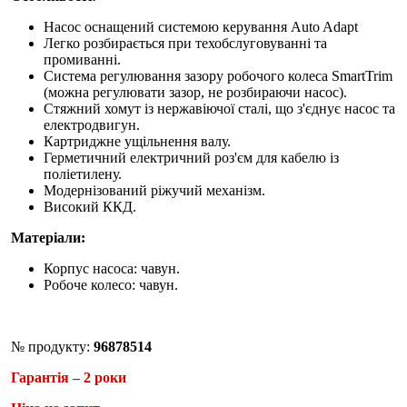
Насос оснащений системою керування Auto Adapt
Легко розбирається при техобслуговуванні та
промиванні.
Система регулювання зазору робочого колеса SmartTrim
(можна регулювати зазор, не розбираючи насос).
Стяжний хомут із нержавіючої сталі, що з'єднує насос та
електродвигун.
Картриджне ущільнення валу.
Герметичний електричний роз'єм для кабелю із
поліетилену.
Модернізований ріжучий механізм.
Високий ККД.
Матеріали:
Корпус насоса: чавун.
Робоче колесо: чавун.
№ продукту:
96878514
Гарантія – 2 роки