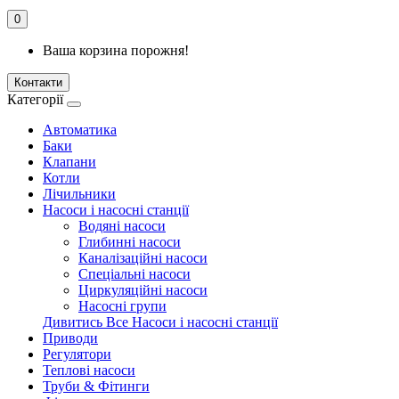
0
Ваша корзина порожня!
Контакти
Категорії
Автоматика
Баки
Клапани
Котли
Лічильники
Насоси і насосні станції
Водяні насоси
Глибинні насоси
Каналізаційні насоси
Спеціальні насоси
Циркуляційні насоси
Насосні групи
Дивитись Все Насоси і насосні станції
Приводи
Регулятори
Теплові насоси
Труби & Фітинги