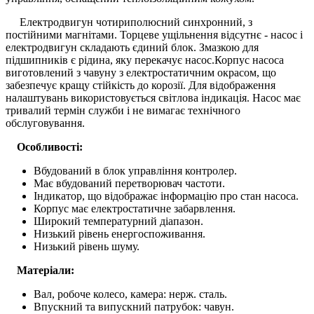
Електродвигун чотириполюсний синхронний, з
постійними магнітами. Торцеве ущільнення відсутнє - насос і
електродвигун складають єдиний блок. Змазкою для
підшипників є рідина, яку перекачує насос.Корпус насоса
виготовлений з чавуну з електростатичним окрасом, що
забезпечує кращу стійкість до корозії. Для відображення
налаштувань використовується світлова індикація. Насос має
тривалий термін служби і не вимагає технічного
обслуговування.
Особливості:
Вбудований в блок управління контролер.
Має вбудований перетворювач частоти.
Індикатор, що відображає інформацію про стан насоса.
Корпус має електростатичне забарвлення.
Широкий температурний діапазон.
Низький рівень енергоспоживання.
Низький рівень шуму.
Матеріали:
Вал, робоче колесо, камера: нерж. сталь.
Впускний та випускний патрубок: чавун.