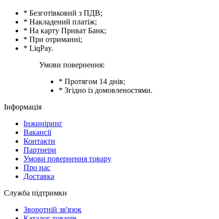
* Безготівковий з ПДВ;
* Накладений платіж;
* На карту Приват Банк;
* При отриманні;
* LiqPay.
Умови повернення:
* Протягом 14 днів;
* Згідно із домовленостями.
Інформація
Інжиніринг
Вакансії
Контакти
Партнери
Умови повернення товару
Про нас
Доставка
Служба підтримки
Зворотній зв'язок
Каталог товарів