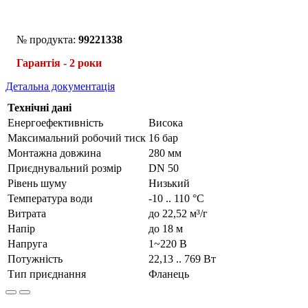
№ продукта:
99221338
Гарантія - 2 роки
Детальна документація
Технічні дані
Енергоефективність
Висока
Максимальний робочий тиск
16 бар
Монтажна довжина
280 мм
Приєднувальний розмір
DN 50
Рівень шуму
Низький
Температура води
-10 .. 110 °C
Витрата
до 22,52 м³/г
Напір
до 18 м
Напруга
1~220 В
Потужність
22,13 .. 769 Вт
Тип приєднання
Фланець