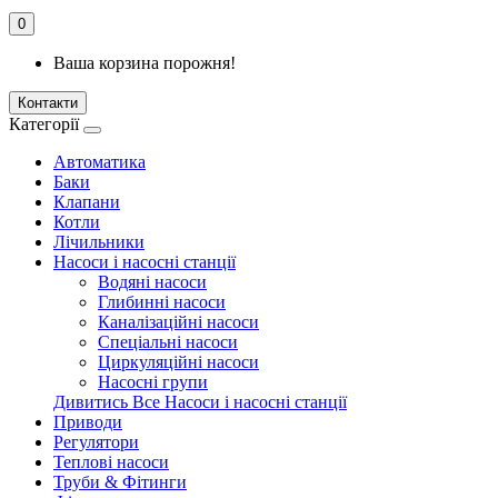
0
Ваша корзина порожня!
Контакти
Категорії
Автоматика
Баки
Клапани
Котли
Лічильники
Насоси і насосні станції
Водяні насоси
Глибинні насоси
Каналізаційні насоси
Спеціальні насоси
Циркуляційні насоси
Насосні групи
Дивитись Все Насоси і насосні станції
Приводи
Регулятори
Теплові насоси
Труби & Фітинги