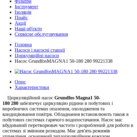
Фільтри
Інструмент
Ізоляція
Прайс
Акції
Наші об'єкти
Сервісне обслуговування
Головна
Насоси і насосні станції
Циркуляційні насоси
Насос GrundfosMAGNA1 50-180 280 99221338
Опис
Характеристики
Циркуляційний насос
Grundfos Magna1 50-
180 280
забезпечує циркуляцію рідини в побутових і
виробничих системах опалення, охолодження та
кондиціювання повітря. Обладнання встановлюють також в
побутових системах гарячого водопостачання. Насос має
вбудований перетворювач частоти і розроблений для роботи в
системах зі змінним розходом. Має дев'ять режимів
управління, оснащений теплоізоляційним кожухом.