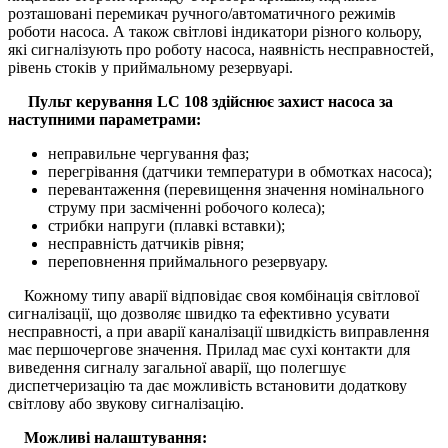
розташовані перемикач ручного/автоматичного режимів
роботи насоса. А також світлові індикатори різного кольору,
які сигналізують про роботу насоса, наявність несправностей,
рівень стоків у приймальному резервуарі.
Пульт керування LC 108 здійснює захист насоса за
наступними параметрами:
неправильне чергування фаз;
перегрівання (датчики температури в обмотках насоса);
перевантаження (перевищення значення номінального
струму при засміченні робочого колеса);
стрибки напруги (плавкі вставки);
несправність датчиків рівня;
переповнення приймального резервуару.
Кожному типу аварії відповідає своя комбінація світлової
сигналізації, що дозволяє швидко та ефективно усувати
несправності, а при аварії каналізації швидкість виправлення
має першочергове значення. Прилад має сухі контакти для
виведення сигналу загальної аварії, що полегшує
диспетчеризацію та дає можливість встановити додаткову
світлову або звукову сигналізацію.
Можливі налаштування: