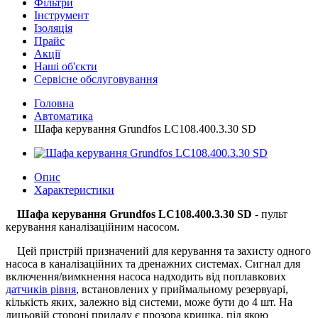
Фільтри
Інструмент
Ізоляція
Прайс
Акції
Наші об'єкти
Сервісне обслуговування
Головна
Автоматика
Шафа керування Grundfos LC108.400.3.30 SD
Опис
Характеристики
Шафа керування Grundfos LC108.400.3.30 SD
- пульт
керування каналізаційним насосом.
Цей пристрій призначений для керування та захисту одного
насоса в каналізаційних та дренажних системах. Сигнал для
включення/вимкнення насоса надходить від поплавкових
датчиків рівня
, встановлених у приймальному резервуарі,
кількість яких, залежно від системи, може бути до 4 шт. На
лицьовій стороні приладу є прозора кришка, під якою