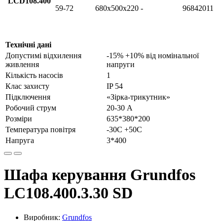
LCD108.400
59-72
680x500x220
-
96842011
Технічні дані
Допустимі відхилення
-15% +10% від номінальної
живлення
напруги
Кількість насосів
1
Клас захисту
IP 54
Підключення
«Зірка-трикутник»
Робочий струм
20-30 А
Розміри
635*380*200
Температура повітря
-30С +50С
Напруга
3*400
Шафа керування Grundfos
LC108.400.3.30 SD
Виробник:
Grundfos