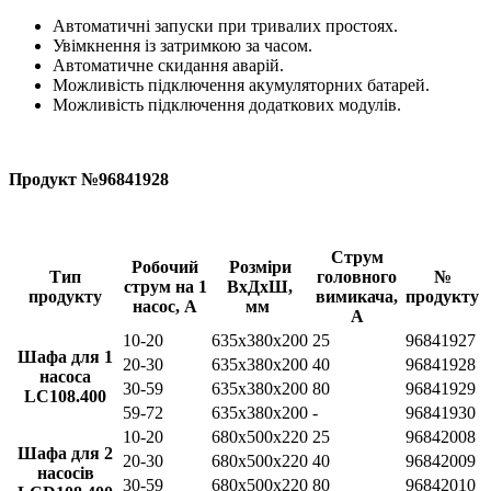
Автоматичні запуски при тривалих простоях.
Увімкнення із затримкою за часом.
Автоматичне скидання аварій.
Можливість підключення акумуляторних батарей.
Можливість підключення додаткових модулів.
Продукт №96841928
Струм
Робочий
Розміри
Тип
головного
№
струм на 1
ВхДхШ,
продукту
вимикача,
продукту
насос, А
мм
А
10-20
635x380x200
25
96841927
Шафа для 1
20-30
635x380x200
40
96841928
насоса
30-59
635x380x200
80
96841929
LC108.400
59-72
635x380x200
-
96841930
10-20
680x500x220
25
96842008
Шафа для 2
20-30
680x500x220
40
96842009
насосів
30-59
680x500x220
80
96842010