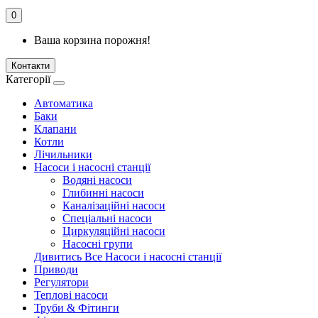
0
Ваша корзина порожня!
Контакти
Категорії
Автоматика
Баки
Клапани
Котли
Лічильники
Насоси і насосні станції
Водяні насоси
Глибинні насоси
Каналізаційні насоси
Спеціальні насоси
Циркуляційні насоси
Насосні групи
Дивитись Все Насоси і насосні станції
Приводи
Регулятори
Теплові насоси
Труби & Фітинги