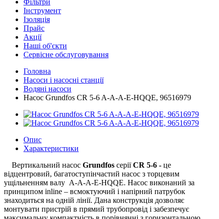
Фільтри
Інструмент
Ізоляція
Прайс
Акції
Наші об'єкти
Сервісне обслуговування
Головна
Насоси і насосні станції
Водяні насоси
Насос Grundfos CR 5-6 A-A-A-E-HQQE, 96516979
Опис
Характеристики
Вертикальний насос
Grundfos
серії
CR 5-6 -
це
відцентровий, багатоступінчастий насос з торцевим
ущільненням валу A-A-A-E-HQQE. Насос виконаний за
принципом inline – всмоктуючий і напірний патрубок
знаходиться на одній лінії. Дана конструкція дозволяє
монтувати пристрій в прямий трубопровід і забезпечує
максимальну компактність в порівнянні з горизонтальною