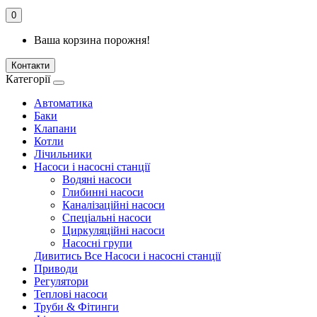
0
Ваша корзина порожня!
Контакти
Категорії
Автоматика
Баки
Клапани
Котли
Лічильники
Насоси і насосні станції
Водяні насоси
Глибинні насоси
Каналізаційні насоси
Спеціальні насоси
Циркуляційні насоси
Насосні групи
Дивитись Все Насоси і насосні станції
Приводи
Регулятори
Теплові насоси
Труби & Фітинги